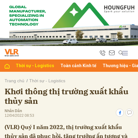
bình luận
Thời sự - Logistics
Toàn cảnh Kinh tế
Thương hiệu - Gi
Trang chủ
Thời sự - Logistics
Khơi thông thị trường xuất khẩu
Hủy
G
thủy sản
Nhân Dân
12/04/2022 08:53
(VLR) Quý I năm 2022, thị trường xuất khẩu
thủy sản đã phục hồi, tăng trưởng ấn tượng và