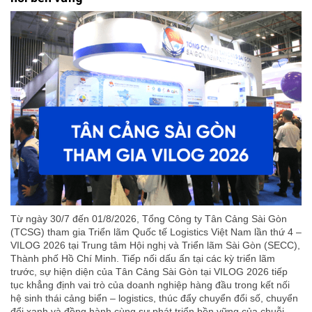
Từ ngày 30/7 đến 01/8/2026, Tổng Công ty Tân Cảng Sài Gòn
(TCSG) tham gia Triển lãm Quốc tế Logistics Việt Nam lần thứ 4 –
VILOG 2026 tại Trung tâm Hội nghị và Triển lãm Sài Gòn (SECC),
Thành phố Hồ Chí Minh. Tiếp nối dấu ấn tại các kỳ triển lãm
trước, sự hiện diện của Tân Cảng Sài Gòn tại VILOG 2026 tiếp
tục khẳng định vai trò của doanh nghiệp hàng đầu trong kết nối
hệ sinh thái cảng biển – logistics, thúc đẩy chuyển đổi số, chuyển
đổi xanh và đồng hành cùng sự phát triển bền vững của chuỗi