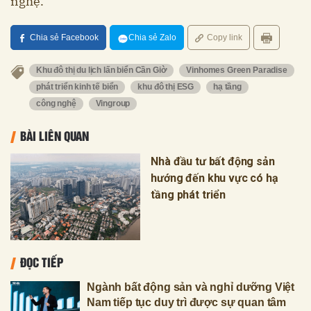
nghệ.
Chia sẻ Facebook
Chia sẻ Zalo
Copy link
Khu đô thị du lịch lấn biển Cần Giờ
Vinhomes Green Paradise
phát triển kinh tế biển
khu đô thị ESG
hạ tầng
công nghệ
Vingroup
BÀI LIÊN QUAN
Nhà đầu tư bất động sản
hướng đến khu vực có hạ
tầng phát triển
ĐỌC TIẾP
Ngành bất động sản và nghỉ dưỡng Việt
Nam tiếp tục duy trì được sự quan tâm