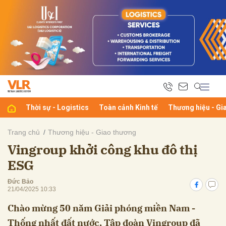
bình luận
Thời sự - Logistics
Toàn cảnh Kinh tế
Thương hiệu - Gi
Trang chủ
Thương hiệu - Giao thương
Vingroup khởi công khu đô thị
Hủy
G
ESG
Đức Bảo
21/04/2025 10:33
Chào mừng 50 năm Giải phóng miền Nam -
Thống nhất đất nước, Tập đoàn Vingroup đã