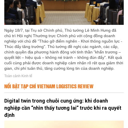
Ngày 18/7, tại Trụ sở Chính phủ, Thủ tướng Lê Minh Hưng đã
chủ trì Hội nghị Thường trực Chính phủ với cộng đồng doanh
nghiệp với chủ đề "Tháo gỡ điểm nghẽn - Khơi thông nguồn lực -
Thúc đẩy tăng trưởng". Thủ tướng đề nghị các ngành, các cấp,
chính quyền địa phương hành động với tinh thần "khẩn trương –
quyết liệt – hiệu quả – không né tránh – không đùn đẩy". Kết quả
cuối cùng phải được doanh nghiệp cảm nhận rõ rệt qua giảm thời
gian, chi phí tuân thủ, tăng cường lòng tin của doanh nghiệp.
Toàn cảnh Kinh tế
NỔI BẬT TẠP CHÍ VIETNAM LOGISTICS REVIEW
Digital twin trong chuỗi cung ứng: khi doanh
nghiệp cần “nhìn thấy tương lai” trước khi ra quyết
định