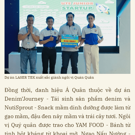
Dự án LASER TEK xuất sắc giành ngôi vị Quán Quân
Đồng thời, danh hiệu Á Quân thuộc về dự án
Denim’Journey - Tái sinh sản phẩm denim và
NutiSprout - Snack mầm dinh dưỡng được làm từ
gạo mầm, đậu đen nảy mầm và trái cây tươi. Ngôi
vị Quý quân được trao cho YAM FOOD - Bánh từ
tinh bột kháng từ khoai mỡ, Ngao Nấu Nướng -