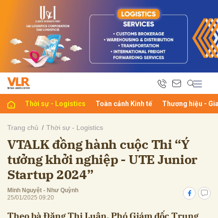
bình luận
Thời sự - Logistics
Toàn cảnh Kinh tế
Thương hiệu - Gi
Trang chủ
Thời sự - Logistics
VTALK đồng hành cuộc Thi “Ý
Hủy
G
tưởng khởi nghiệp - UTE Junior
Startup 2024”
Minh Nguyệt - Như Quỳnh
25/01/2025 09:20
Theo bà Đặng Thị Luận, Phó Giám đốc Trung