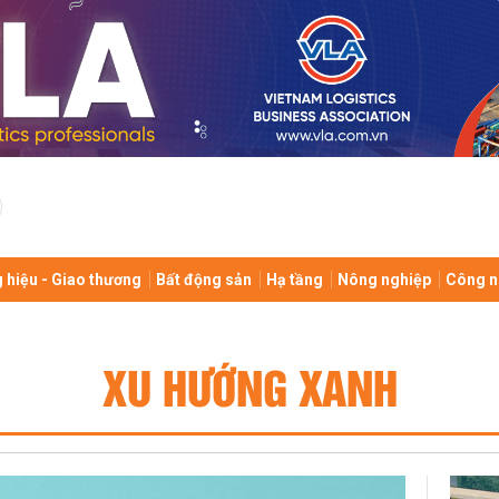
 hiệu - Giao thương
Bất động sản
Hạ tầng
Nông nghiệp
Công n
XU HƯỚNG XANH