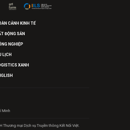
OÀN CẢNH KINH TẾ
ẤT ĐỘNG SẢN
ÔNG NGHIỆP
U LỊCH
OGISTICS XANH
NGLISH
hí Minh
H Thương mại Dịch vụ Truyền thông Kết Nối Việt.