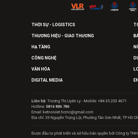
THỜI SỰ - LOGISTICS
T
THƯƠNG HIỆU - GIAO THƯƠNG
B
HẠ TẦNG
N
CÔNG NGHỆ
D
VĂN HÓA
L
DIGITAL MEDIA
E
Liên hệ:
Trương Thị Uyên Ly - Mobile: +84 35 203 4671
Hotline:
0816 886 786
Email: ketnoiviet.hcmc@gmail.com
Địa chỉ: 33 Nguyễn Trọng Lội, Phường Tân Sơn Nhất, TP Hồ C
Được đầu tư phát triển và sở hữu bản quyền bởi Công ty TNH