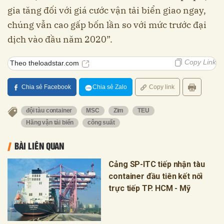
gia tăng đối với giá cước vận tải biển giao ngay,
chúng vẫn cao gấp bốn lần so với mức trước đại
dịch vào đầu năm 2020”.
Copy Link
Theo theloadstar.com
Chia sẻ Facebook
Chia sẻ Zalo
Copy link
đội tàu container
MSC
Zim
TEU
Hãng vận tải biển
công suất
BÀI LIÊN QUAN
Cảng SP-ITC tiếp nhận tàu
container đầu tiên kết nối
trực tiếp TP. HCM - Mỹ