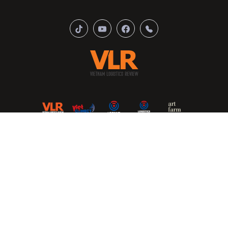
THỜI SỰ - LOGISTICS
TOÀN CẢNH KINH TẾ
THƯƠNG HIỆU - GIAO THƯƠNG
BẤT ĐỘNG SẢN
HẠ TẦNG
NÔNG NGHIỆP
CÔNG NGHỆ
DU LỊCH