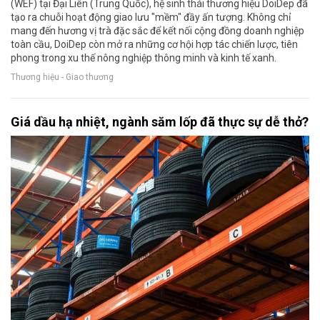
(WEF) tại Đại Liên (Trung Quốc), hệ sinh thái thương hiệu DoiDep đã
tạo ra chuỗi hoạt động giao lưu "mềm" đầy ấn tượng. Không chỉ
mang đến hương vị trà đặc sắc để kết nối cộng đồng doanh nghiệp
toàn cầu, DoiDep còn mở ra những cơ hội hợp tác chiến lược, tiên
phong trong xu thế nông nghiệp thông minh và kinh tế xanh.
Thương hiệu - Giao thương
Giá dầu hạ nhiệt, ngành săm lốp đã thực sự dễ thở?