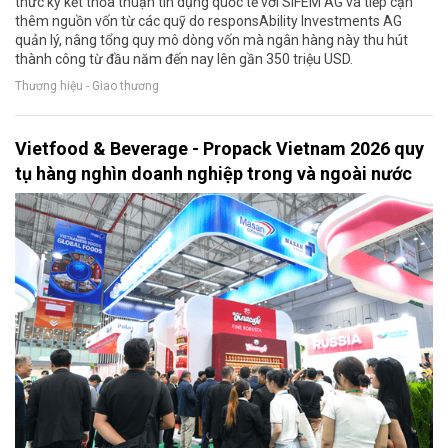
thức ký kết thỏa thuận tín dụng quốc tế với SIFEM AG và tiếp cận
thêm nguồn vốn từ các quỹ do responsAbility Investments AG
quản lý, nâng tổng quy mô dòng vốn mà ngân hàng này thu hút
thành công từ đầu năm đến nay lên gần 350 triệu USD.
Thương hiệu - Giao thương
Vietfood & Beverage - Propack Vietnam 2026 quy
tụ hàng nghìn doanh nghiệp trong và ngoài nước