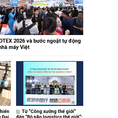
TEX 2026 và bước ngoặt tự động
nhà máy Việt
Chiến
Từ “Công xưởng thế giới”
 Đại
đến “Bộ não logistics thế giới”: