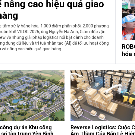
 nâng cao hiệu quả giao
hàng
g tâm xử lý hàng hóa, 1.000 điểm phân phối, 2.000 phương
 khuôn khổ VILOG 2026, ông Nguyễn Hà Anh, Giám đốc vận
ew về những giải pháp logistics nổi bật dành cho doanh
ng dụng dữ liệu và trí tuệ nhân tạo (AI) để tối ưu hoạt động
ROBO
 và nâng cao hiệu quả giao hàng.
hóa 
 công dự án Khu công
Reverse Logistics: Cuộc 
 số tập trung Yên Bình
Âm Thầm Của Bán Lẻ Hiện