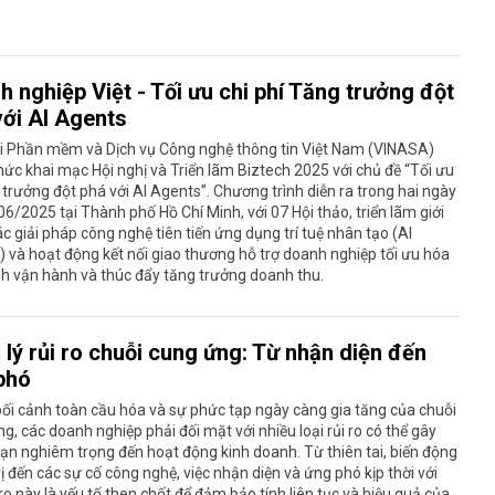
 nghiệp Việt - Tối ưu chi phí Tăng trưởng đột
với AI Agents
ội Phần mềm và Dịch vụ Công nghệ thông tin Việt Nam (VINASA)
hức khai mạc Hội nghị và Triển lãm Biztech 2025 với chủ đề “Tối ưu
trưởng đột phá với AI Agents”. Chương trình diễn ra trong hai ngày
6/2025 tại Thành phố Hồ Chí Minh, với 07 Hội thảo, triển lãm giới
ác giải pháp công nghệ tiên tiến ứng dụng trí tuệ nhân tạo (AI
 và hoạt động kết nối giao thương hỗ trợ doanh nghiệp tối ưu hóa
nh vận hành và thúc đẩy tăng trưởng doanh thu.
lý rủi ro chuỗi cung ứng: Từ nhận diện đến
phó
ối cảnh toàn cầu hóa và sự phức tạp ngày càng gia tăng của chuỗi
g, các doanh nghiệp phải đối mặt với nhiều loại rủi ro có thể gây
ạn nghiêm trọng đến hoạt động kinh doanh. Từ thiên tai, biến động
rị đến các sự cố công nghệ, việc nhận diện và ứng phó kịp thời với
 ro này là yếu tố then chốt để đảm bảo tính liên tục và hiệu quả của