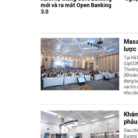
mới và ra mắt Open Banking
3.0
Masa
lược
Tại Hà 
(UpCOM
Thường 
(Khoáng
đang b
vai trò
nhu cầu
Khám 
phẫu
Sau nh
Dương (