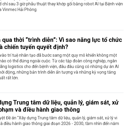
tế chỉ sau 3 giờ phẫu thuật thay khớp gối bằng robot AI tại Bệnh viện
a Vinmec Hải Phòng.
 qua thời “trình diễn”: Vì sao năng lực tổ chức
à chiến tuyến quyết định?
vào trí tuệ nhân tạo đã bước sang một quy mô khiến không một
ào có thể đứng ngoài cuộc. Từ các tập đoàn công nghiệp, ngân
ãng logistics cho đến bệnh viện, đâu đâu cũng có những dự án AI
ởi động, những bản trình diễn ấn tượng và những kỳ vọng tăng
ất rất lớn.
ựng Trung tâm dữ liệu, quản lý, giám sát, xử
i phạm và điều hành giao thông
ệt Đề án "Xây dựng Trung tâm dữ liệu, quản lý, giám sát, xử lý vi
à điều hành giao thông giai đoạn 2026 - 2030, tầm nhìn đến năm