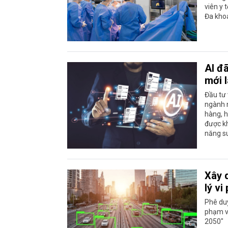
viên y 
Đa kho
AI đã
mới l
Đầu tư 
ngành n
hàng, h
được kh
năng su
Xây d
lý v
Phê duy
phạm v
2050"