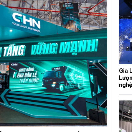
Gia 
Lượn
nghệ