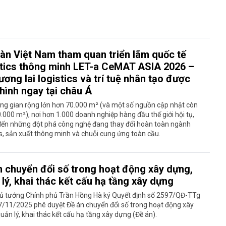
àn Việt Nam tham quan triển lãm quốc tế
stics thông minh LET-a CeMAT ASIA 2026 –
ương lai logistics và trí tuệ nhân tạo được
hình ngay tại châu Á
ng gian rộng lớn hơn 70.000 m² (và một số nguồn cập nhật còn
.000 m²), nơi hơn 1.000 doanh nghiệp hàng đầu thế giới hội tụ,
ến những đột phá công nghệ đang thay đổi hoàn toàn ngành
cs, sản xuất thông minh và chuỗi cung ứng toàn cầu.
n chuyển đổi số trong hoạt động xây dựng,
lý, khai thác kết cấu hạ tầng xây dựng
ủ tướng Chính phủ Trần Hồng Hà ký Quyết định số 2597/QĐ-TTg
7/11/2025 phê duyệt Đề án chuyển đổi số trong hoạt động xây
uản lý, khai thác kết cấu hạ tầng xây dựng (Đề án).