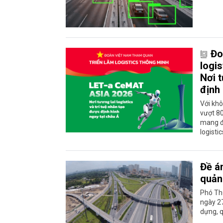
Đo
logi
Nơi t
định 
Với khô
vượt 80
mang đ
logisti
Đề á
quản 
Phó Th
ngày 2
dựng, q