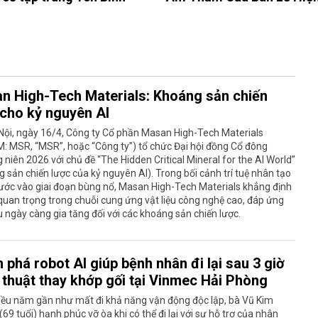
n High-Tech Materials: Khoáng sản chiến
 cho kỷ nguyên AI
Nội, ngày 16/4, Công ty Cổ phần Masan High-Tech Materials
: MSR, “MSR”, hoặc “Công ty”) tổ chức Đại hội đồng Cổ đông
niên 2026 với chủ đề “The Hidden Critical Mineral for the AI World”
 sản chiến lược của kỷ nguyên AI). Trong bối cảnh trí tuệ nhân tạo
ước vào giai đoạn bùng nổ, Masan High-Tech Materials khẳng định
 quan trọng trong chuỗi cung ứng vật liệu công nghệ cao, đáp ứng
 ngày càng gia tăng đối với các khoáng sản chiến lược.
phá robot AI giúp bệnh nhân đi lại sau 3 giờ
 thuật thay khớp gối tại Vinmec Hải Phòng
iều năm gần như mất đi khả năng vận động độc lập, bà Vũ Kim
69 tuổi) hạnh phúc vỡ òa khi có thể đi lại với sự hỗ trợ của nhân