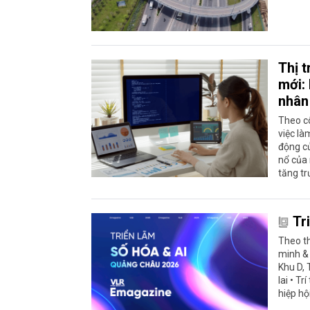
Thị 
mới: 
nhân
Theo c
việc l
động c
nổ của 
tăng t
Tr
Theo th
minh & 
Khu D, 
lai • T
hiệp hộ