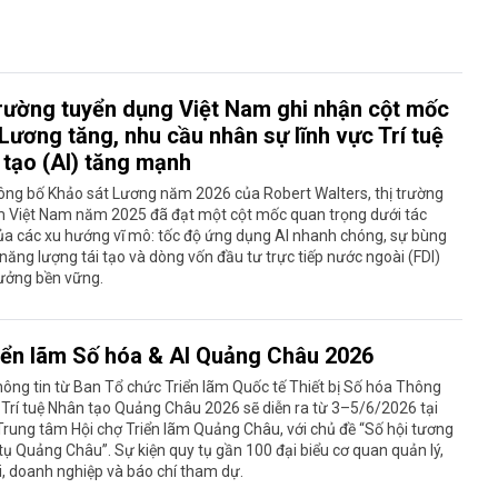
trường tuyển dụng Việt Nam ghi nhận cột mốc
Lương tăng, nhu cầu nhân sự lĩnh vực Trí tuệ
 tạo (AI) tăng mạnh
ông bố Khảo sát Lương năm 2026 của Robert Walters, thị trường
àm Việt Nam năm 2025 đã đạt một cột mốc quan trọng dưới tác
ủa các xu hướng vĩ mô: tốc độ ứng dụng AI nhanh chóng, sự bùng
năng lượng tái tạo và dòng vốn đầu tư trực tiếp nước ngoài (FDI)
rưởng bền vững.
iển lãm Số hóa & AI Quảng Châu 2026
ông tin từ Ban Tổ chức Triển lãm Quốc tế Thiết bị Số hóa Thông
Trí tuệ Nhân tạo Quảng Châu 2026 sẽ diễn ra từ 3–5/6/2026 tại
Trung tâm Hội chợ Triển lãm Quảng Châu, với chủ đề “Số hội tương
rí tụ Quảng Châu”. Sự kiện quy tụ gần 100 đại biểu cơ quan quản lý,
i, doanh nghiệp và báo chí tham dự.