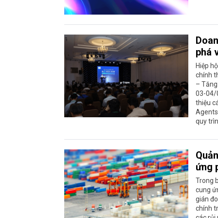
Doanh
phá 
Hiệp h
chính t
– Tăng 
03-04/0
thiệu c
Agents)
quy trì
Quản 
ứng 
Trong b
cung ứn
gián đo
chính t
các rủi