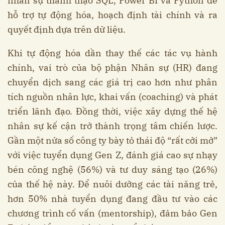
nhân sự thành thạo SQL, Power BI và Python để
hỗ trợ tự động hóa, hoạch định tài chính và ra
quyết định dựa trên dữ liệu.
Khi tự động hóa dần thay thế các tác vụ hành
chính, vai trò của bộ phận Nhân sự (HR) đang
chuyển dịch sang các giá trị cao hơn như phân
tích nguồn nhân lực, khai vấn (coaching) và phát
triển lãnh đạo. Đồng thời, việc xây dựng thế hệ
nhân sự kế cận trở thành trọng tâm chiến lược.
Gần một nửa số công ty bày tỏ thái độ “rất cởi mở”
với việc tuyển dụng Gen Z, đánh giá cao sự nhạy
bén công nghệ (56%) và tư duy sáng tạo (26%)
của thế hệ này. Để nuôi dưỡng các tài năng trẻ,
hơn 50% nhà tuyển dụng đang đầu tư vào các
chương trình cố vấn (mentorship), đảm bảo Gen