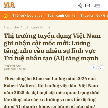
Thời sự - Logistics
Toàn cảnh Kinh tế
Thương hiệu - Gi
bình luận
Trang chủ
Toàn cảnh Kinh tế
Thị trường tuyển dụng Việt Nam
ghi nhận cột mốc mới: Lương
tăng, nhu cầu nhân sự lĩnh vực
Trí tuệ nhân tạo (AI) tăng mạnh
Phương Anh
26/11/2025 08:00
Hủy
G
Theo công bố Khảo sát Lương năm 2026 của
Robert Walters, thị trường việc làm Việt Nam
năm 2025 đã đạt một cột mốc quan trọng dưới
tác động của các xu hướng vĩ mô: tốc độ ứng
dụng AI nhanh chóng, sự bùng nổ của năng