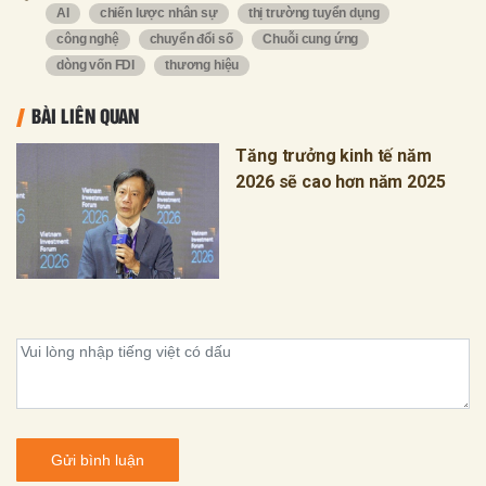
AI
chiến lược nhân sự
thị trường tuyển dụng
công nghệ
chuyển đổi số
Chuỗi cung ứng
dòng vốn FDI
thương hiệu
BÀI LIÊN QUAN
Tăng trưởng kinh tế năm
2026 sẽ cao hơn năm 2025
Gửi bình luận