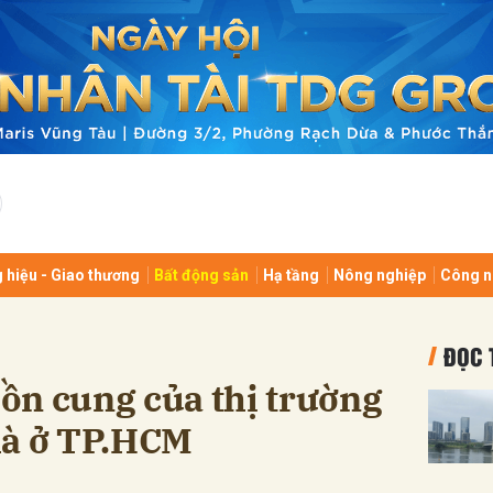
bình luận
 hiệu - Giao thương
Bất động sản
Hạ tầng
Nông nghiệp
Công n
Hủy
G
ĐỌC 
ồn cung của thị trường
hà ở TP.HCM