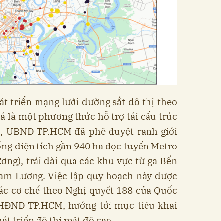
át triển mạng lưới đường sắt đô thị theo
 là một phương thức hỗ trợ tái cấu trúc
tế, UBND TP.HCM đã phê duyệt ranh giới
ng diện tích gần 940 ha dọc tuyến Metro
ng), trải dài qua các khu vực từ ga Bến
am Lương. Việc lập quy hoạch này được
ác cơ chế theo Nghị quyết 188 của Quốc
 HĐND TP.HCM, hướng tới mục tiêu khai
át triển đô thị mật độ cao.