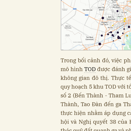
Trong bối cảnh đó, việc ph
mô hình
TOD
được đánh giá
không gian đô thị. Thực 
quy hoạch 5 khu TOD với tổ
số 2 (Bến Thành - Tham Lươ
Thành, Tao Đàn đến ga Th
thực hiện nhằm áp dụng c
hội và Nghị quyết 38 của
thác quỹ đất quanh ga và ph