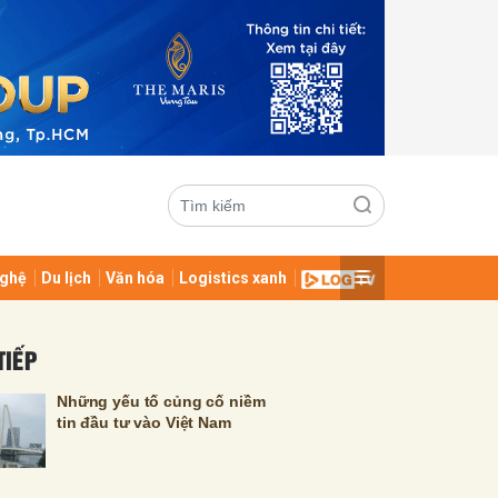
ghệ
Du lịch
Văn hóa
Logistics xanh
ửi
TIẾP
Những yếu tố củng cố niềm
tin đầu tư vào Việt Nam