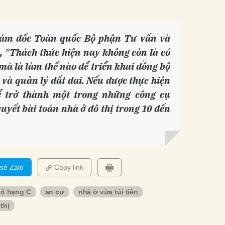
iám đốc Toàn quốc Bộ phận Tư vấn và
m, "Thách thức hiện nay không còn là có
à là làm thế nào để triển khai đồng bộ
 và quản lý đất đai. Nếu được thực hiện
 trở thành một trong những công cụ
uyết bài toán nhà ở đô thị trong 10 đến
 sẻ Zalo
Copy link
hộ hạng C
an cư
nhà ở vừa túi tiền
thị