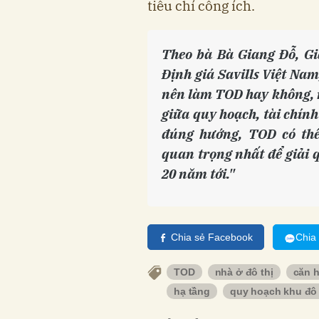
tiêu chí công ích.
Theo bà Bà Giang Đỗ, G
Định giá Savills Việt Na
nên làm TOD hay không, m
giữa quy hoạch, tài chính
đúng hướng, TOD có thể
quan trọng nhất để giải q
20 năm tới."
Chia sẻ Facebook
Chia
TOD
nhà ở đô thị
căn 
hạ tầng
quy hoạch khu đô 