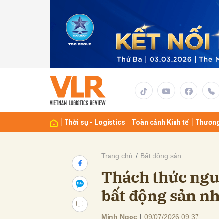
Gửi 
Thời sự - Logistics
Toàn cảnh Kinh tế
Thương
Trang chủ
Bất động sản
Thách thức ngu
bất động sản n
Minh Ngọc
|
09/07/2026 09:37