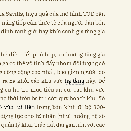
ia Savills, hiệu quả của mô hình TOD cần
 năng tiếp cận thực tế của người dân bên
 định ranh giới hay khía cạnh gia tăng giá
hế điều tiết phù hợp, xu hướng tăng giá
 ga có thể vô tình đẩy nhóm đối tượng có
g công cộng cao nhất, bao gồm người lao
u ra xa khỏi các khu vực
hạ tầng
này. Để
g cụ hỗ trợ mục tiêu an cư, các khu vực
ng thời trên ba trụ cột: quy hoạch khu đô
ở vừa túi tiền
trong bán kính đi bộ 300-
 động lực cho tư nhân (như thưởng hệ số
quản lý khai thác đất đai gắn liền với các