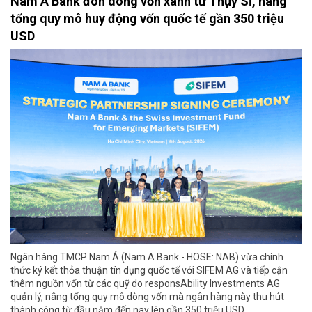
Nam A Bank đón dòng vốn xanh từ Thụy Sĩ, nâng
tổng quy mô huy động vốn quốc tế gần 350 triệu
USD
Ngân hàng TMCP Nam Á (Nam A Bank - HOSE: NAB) vừa chính
thức ký kết thỏa thuận tín dụng quốc tế với SIFEM AG và tiếp cận
thêm nguồn vốn từ các quỹ do responsAbility Investments AG
quản lý, nâng tổng quy mô dòng vốn mà ngân hàng này thu hút
thành công từ đầu năm đến nay lên gần 350 triệu USD.