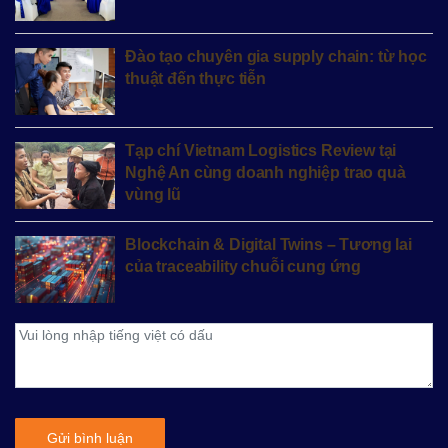
Đào tạo chuyên gia supply chain: từ học
thuật đến thực tiễn
Tạp chí Vietnam Logistics Review tại
Nghệ An cùng doanh nghiệp trao quà
vùng lũ
Blockchain & Digital Twins – Tương lai
của traceability chuỗi cung ứng
Gửi bình luận