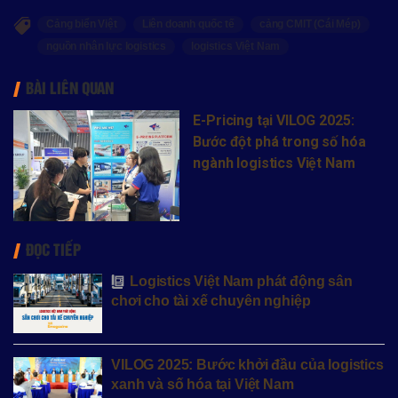
Cảng biển Việt
Liên doanh quốc tế
cảng CMIT (Cái Mép)
nguồn nhân lực logistics
logistics Việt Nam
BÀI LIÊN QUAN
E-Pricing tại VILOG 2025:
Bước đột phá trong số hóa
ngành logistics Việt Nam
ĐỌC TIẾP
Logistics Việt Nam phát động sân
chơi cho tài xế chuyên nghiệp
VILOG 2025: Bước khởi đầu của logistics
xanh và số hóa tại Việt Nam