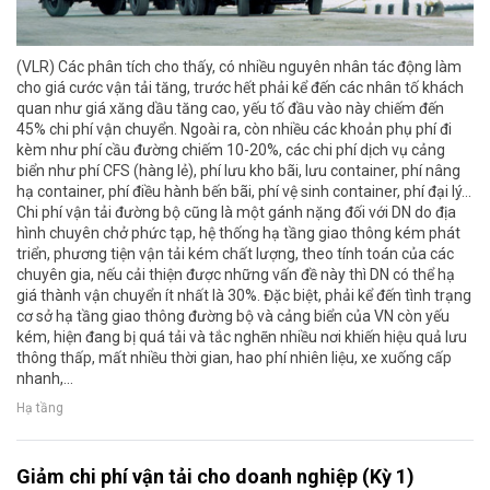
(VLR) Các phân tích cho thấy, có nhiều nguyên nhân tác động làm
cho giá cước vận tải tăng, trước hết phải kể đến các nhân tố khách
quan như giá xăng dầu tăng cao, yếu tố đầu vào này chiếm đến
45% chi phí vận chuyển. Ngoài ra, còn nhiều các khoản phụ phí đi
kèm như phí cầu đường chiếm 10-20%, các chi phí dịch vụ cảng
biển như phí CFS (hàng lẻ), phí lưu kho bãi, lưu container, phí nâng
hạ container, phí điều hành bến bãi, phí vệ sinh container, phí đại lý...
Chi phí vận tải đường bộ cũng là một gánh nặng đối với DN do địa
hình chuyên chở phức tạp, hệ thống hạ tầng giao thông kém phát
triển, phương tiện vận tải kém chất lượng, theo tính toán của các
chuyên gia, nếu cải thiện được những vấn đề này thì DN có thể hạ
giá thành vận chuyển ít nhất là 30%. Đặc biệt, phải kể đến tình trạng
cơ sở hạ tầng giao thông đường bộ và cảng biển của VN còn yếu
kém, hiện đang bị quá tải và tắc nghẽn nhiều nơi khiến hiệu quả lưu
thông thấp, mất nhiều thời gian, hao phí nhiên liệu, xe xuống cấp
nhanh,...
Hạ tầng
Giảm chi phí vận tải cho doanh nghiệp (Kỳ 1)