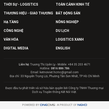
THỜI SỰ - LOGISTICS
TOÀN CẢNH KINH TẾ
THƯƠNG HIỆU - GIAO THƯƠNG
BẤT ĐỘNG SẢN
HẠ TẦNG
NÔNG NGHIỆP
CÔNG NGHỆ
DU LỊCH
VĂN HÓA
LOGISTICS XANH
DIGITAL MEDIA
ENGLISH
Liên hệ:
Trương Thị Uyên Ly - Mobile: +84 35 203 4671
Hotline:
0816 886 786
Email: ketnoiviet.hcmc@gmail.com
Địa chỉ: 33 Nguyễn Trọng Lội, Phường Tân Sơn Nhất, TP Hồ Chí Minh
Được đầu tư phát triển và sở hữu bản quyền bởi Công ty TNHH Thương mại
Dịch vụ Truyền thông Kết Nối Việt.
POWERED BY
ONE
CMS
- A PRODUCT OF
NEKO