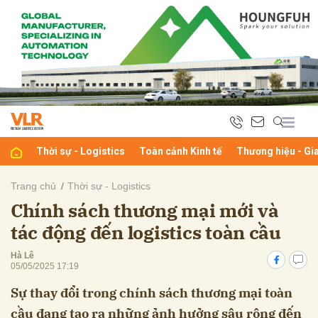
bình luận
Thời sự - Logistics
Toàn cảnh Kinh tế
Thương hiệu - Gi
Trang chủ
Thời sự - Logistics
Chính sách thương mại mới và
Hủy
G
tác động đến logistics toàn cầu
Hà Lê
05/05/2025 17:19
Sự thay đổi trong chính sách thương mại toàn
cầu đang tạo ra những ảnh hưởng sâu rộng đến