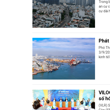
Trong b
an cư c
cư dài 
Phát 
Phó Th
3/9/202
kinh tế 
VILO
số h
(VLR) S