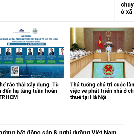
chuy
ở xã
chế rác thải xây dựng: Từ
Thủ tướng chủ trì cuộc là
n đến hạ tầng tuần hoàn
việc về phát triển nhà ở c
TP.HCM
thuê tại Hà Nội
trường bất động sản & nghỉ dưỡng Việt Nam