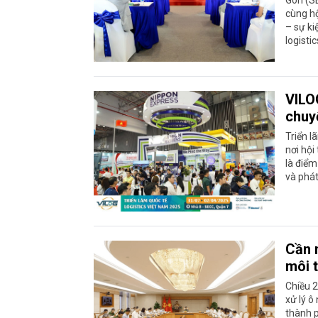
Gòn (SE
cùng hộ
– sự ki
logisti
VILO
chuyể
Triển l
nơi hội
là điểm
và phát
Cần m
môi 
Chiều 2
xử lý ô
thành p