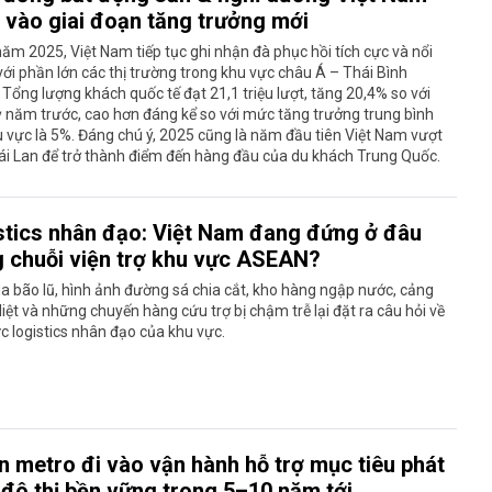
 vào giai đoạn tăng trưởng mới
ăm 2025, Việt Nam tiếp tục ghi nhận đà phục hồi tích cực và nổi
với phần lớn các thị trường trong khu vực châu Á – Thái Bình
Tổng lượng khách quốc tế đạt 21,1 triệu lượt, tăng 20,4% so với
 năm trước, cao hơn đáng kể so với mức tăng trưởng trung bình
 vực là 5%. Đáng chú ý, 2025 cũng là năm đầu tiên Việt Nam vượt
ái Lan để trở thành điểm đến hàng đầu của du khách Trung Quốc.
stics nhân đạo: Việt Nam đang đứng ở đâu
g chuỗi viện trợ khu vực ASEAN?
 bão lũ, hình ảnh đường sá chia cắt, kho hàng ngập nước, cảng
 liệt và những chuyến hàng cứu trợ bị chậm trễ lại đặt ra câu hỏi về
c logistics nhân đạo của khu vực.
n metro đi vào vận hành hỗ trợ mục tiêu phát
 đô thị bền vững trong 5–10 năm tới