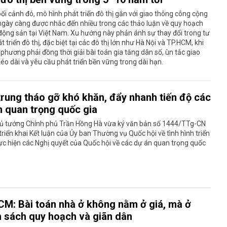
ối cảnh đó, mô hình phát triển đô thị gắn với giao thông công cộng
ngày càng được nhắc đến nhiều trong các thảo luận về quy hoạch
động sản tại Việt Nam. Xu hướng này phản ánh sự thay đổi trong tư
t triển đô thị, đặc biệt tại các đô thị lớn như Hà Nội và TP.HCM, khi
 phương phải đồng thời giải bài toán gia tăng dân số, ùn tắc giao
éo dài và yêu cầu phát triển bền vững trong dài hạn.
trung tháo gỡ khó khăn, đẩy nhanh tiến độ các
n quan trọng quốc gia
ủ tướng Chính phủ Trần Hồng Hà vừa ký văn bản số 1444/TTg-CN
 triển khai Kết luận của Ủy ban Thường vụ Quốc hội về tình hình triển
ực hiện các Nghị quyết của Quốc hội về các dự án quan trọng quốc
CM: Bài toán nhà ở không nằm ở giá, mà ở
h sách quy hoạch và giãn dân