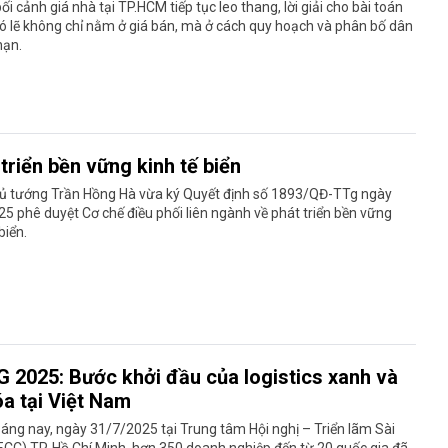
ối cảnh giá nhà tại TP.HCM tiếp tục leo thang, lời giải cho bài toán
ó lẽ không chỉ nằm ở giá bán, mà ở cách quy hoạch và phân bố dân
hạn.
triển bền vững kinh tế biển
ủ tướng Trần Hồng Hà vừa ký Quyết định số 1893/QĐ-TTg ngày
5 phê duyệt Cơ chế điều phối liên ngành về phát triển bền vững
biển.
G 2025: Bước khởi đầu của logistics xanh và
óa tại Việt Nam
áng nay, ngày 31/7/2025 tại Trung tâm Hội nghị – Triển lãm Sài