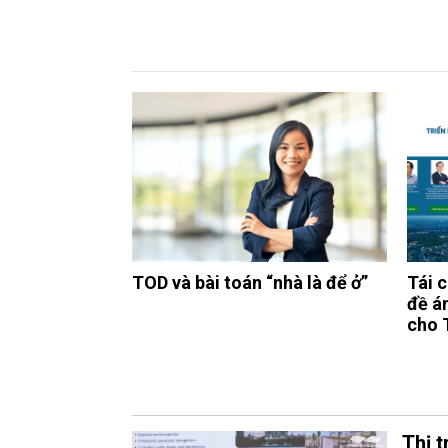
TOD và bài toán “nhà là để ở”
Tái 
đề á
cho 
Thị 