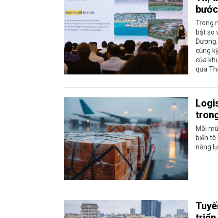
bước
Trong n
bật so 
Dương. 
cùng kỳ
của khu
qua Th
Logi
tron
Mỗi mùa
biển tê
năng lự
Tuyế
triển