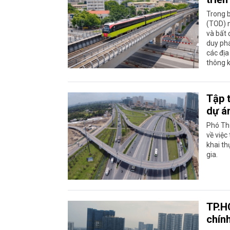
Trong b
(TOD) 
và bất 
duy phá
các địa
thông k
Tập 
dự á
Phó Th
về việc
khai th
gia.
TP.H
chín