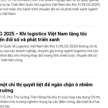
CC) TP. Hồ Chí Minh, hơn 350 doanh nghiệp đến từ 20 quốc gia đã
i tụ tại Triển lãm Quốc tế Logistics Việt Nam lần thứ 3 (VILOG 2025)
ện mở màn cho hành trình chuyển đổi số và phát triển xanh ngành
cs Việt Nam.
G 2025 – Khi logistics Việt Nam tăng tốc
n đổi số và phát triển xanh
ãm Quốc tế Logistics Việt Nam lần thứ 3 (VILOG 2025) không chỉ là
 tụ của các doanh nghiệp, chuyên gia trong ngành logistics mà còn
 khởi đầu cho những thay đổi mang tính chiến lược: chuyển đổi số
 triển bền vững.
ột chỉ thị quyết liệt để ngăn chặn ô nhiễm
trường
1/5, Phó Thủ tướng Trần Hồng Hà chủ trì cuộc họp xây dựng Chỉ thị
 nhiễm môi trường nghiêm trọng tại các điểm nóng, đặc biệt là ở hai
hố lớn.