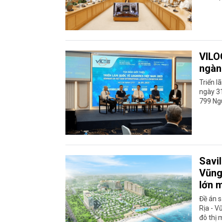
VILO
ngành
Triển l
ngày 31
799 Ngu
Savi
Vũng
lớn 
Đề án 
Rịa - V
đô thị 