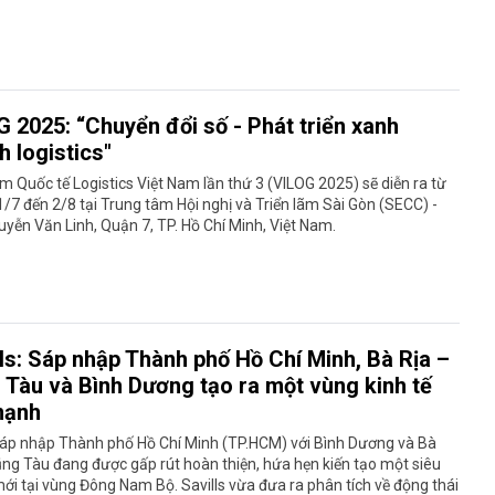
G 2025: “Chuyển đổi số - Phát triển xanh
 logistics"
ãm Quốc tế Logistics Việt Nam lần thứ 3 (VILOG 2025) sẽ diễn ra từ
/7 đến 2/8 tại Trung tâm Hội nghị và Triển lãm Sài Gòn (SECC) -
yễn Văn Linh, Quận 7, TP. Hồ Chí Minh, Việt Nam.
lls: Sáp nhập Thành phố Hồ Chí Minh, Bà Rịa –
 Tàu và Bình Dương tạo ra một vùng kinh tế
mạnh
sáp nhập Thành phố Hồ Chí Minh (TP.HCM) với Bình Dương và Bà
ũng Tàu đang được gấp rút hoàn thiện, hứa hẹn kiến tạo một siêu
mới tại vùng Đông Nam Bộ. Savills vừa đưa ra phân tích về động thái