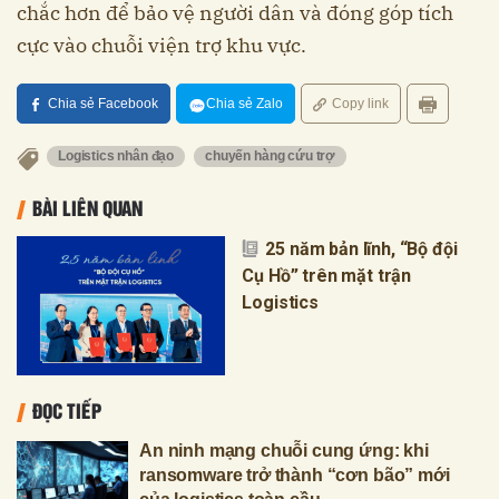
chắc hơn để bảo vệ người dân và đóng góp tích
cực vào chuỗi viện trợ khu vực.
Chia sẻ Facebook
Chia sẻ Zalo
Copy link
Logistics nhân đạo
chuyến hàng cứu trợ
BÀI LIÊN QUAN
25 năm bản lĩnh, “Bộ đội
Cụ Hồ” trên mặt trận
Logistics
ĐỌC TIẾP
An ninh mạng chuỗi cung ứng: khi
ransomware trở thành “cơn bão” mới