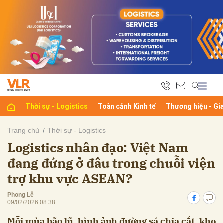
bình luận
Thời sự - Logistics
Toàn cảnh Kinh tế
Thương hiệu - Gi
Trang chủ
Thời sự - Logistics
Logistics nhân đạo: Việt Nam
Hủy
G
đang đứng ở đâu trong chuỗi viện
trợ khu vực ASEAN?
Phong Lê
09/02/2026 08:38
Mỗi mùa bão lũ, hình ảnh đường sá chia cắt, kho