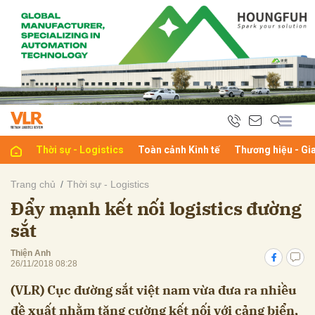
bình luận
Thời sự - Logistics
Toàn cảnh Kinh tế
Thương hiệu - Gi
Trang chủ
Thời sự - Logistics
Đẩy mạnh kết nối logistics đường
Hủy
G
sắt
Thiện Anh
26/11/2018 08:28
(VLR) Cục đường sắt việt nam vừa đưa ra nhiều
đề xuất nhằm tăng cường kết nối với cảng biển,