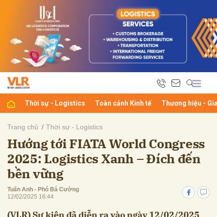
bình luận
Thời sự - Logistics
Toàn cảnh Kinh tế
Thương hiệu - Gi
Trang chủ
Thời sự - Logistics
Hướng tới FIATA World Congress
Hủy
G
2025: Logistics Xanh – Đích đến
bền vững
Tuấn Anh - Phó Bá Cường
12/02/2025 16:44
(VLR) Sự kiện đã diễn ra vào ngày 12/02/2025