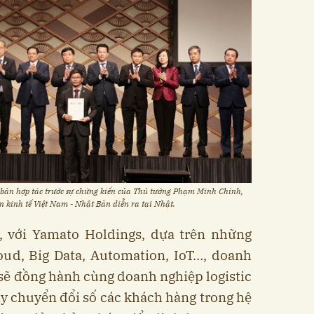
 bản hợp tác trước sự chứng kiến của Thủ tướng Phạm Minh Chính,
 kinh tế Việt Nam - Nhật Bản diễn ra tại Nhật.
, với Yamato Holdings, dựa trên những
oud, Big Data, Automation, IoT…, doanh
sẽ đồng hành cùng doanh nghiệp logistic
y chuyển đổi số các khách hàng trong hệ