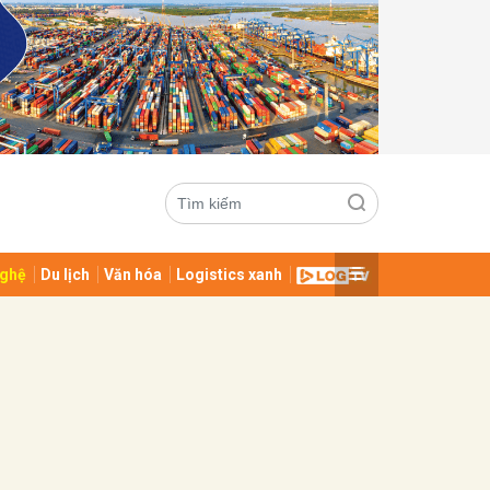
ghệ
Du lịch
Văn hóa
Logistics xanh
ửi