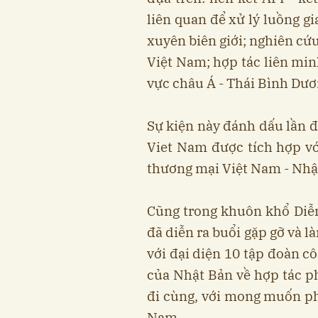
liên quan để xử lý luồng g
xuyên biên giới; nghiên cứ
Việt Nam; hợp tác liên min
vực châu Á - Thái Bình Dươ
Sự kiện này đánh dấu lần đ
Viet Nam được tích hợp vớ
thương mại Việt Nam - Nhậ
Cũng trong khuôn khổ Diễn
đã diễn ra buổi gặp gỡ và 
với đại diện 10 tập đoàn c
của Nhật Bản về hợp tác ph
đi cùng, với mong muốn ph
Nam.