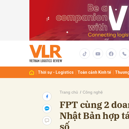
Gửi 
Thời sự - Logistics
Toàn cảnh Kinh tế
Thương
Trang chủ
Công nghệ
FPT cùng 2 doa
Nhật Bản hợp tá
số