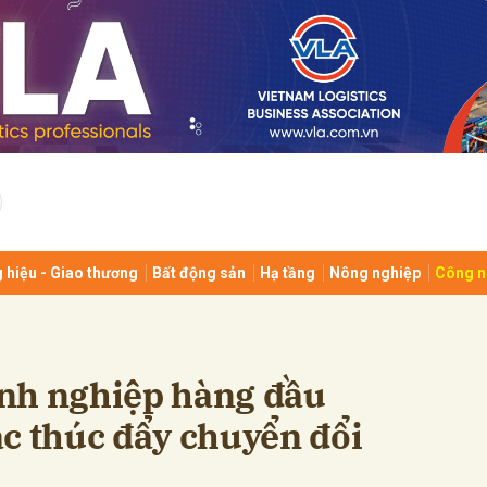
bình luận
 hiệu - Giao thương
Bất động sản
Hạ tầng
Nông nghiệp
Công n
Hủy
G
nh nghiệp hàng đầu
c thúc đẩy chuyển đổi