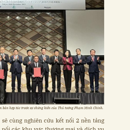
ên bản hợp tác trước sự chứng kiến của Thủ tướng Phạm Minh Chính.
 sẽ cùng nghiên cứu kết nối 2 nền tảng
ết nối các khu vực thương mại và dịch vụ