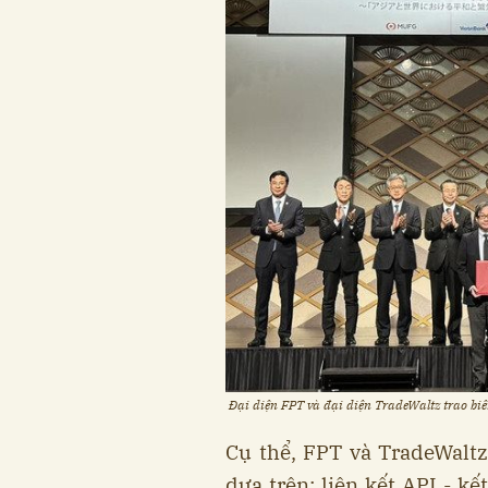
Đại diện FPT và đại diện TradeWaltz trao bi
Cụ thể, FPT và TradeWaltz
dựa trên: liên kết API - k