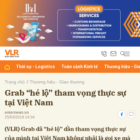
bình luận
Thời sự - Logistics
Toàn cảnh Kinh tế
Thương hiệu - Gi
Trang chủ
Thương hiệu - Giao thương
Grab “hé lộ” tham vọng thực sự
Hủy
G
tại Việt Nam
enternews.vn
25/03/2019 14:34
(VLR) Grab đã “hé lộ” dần tham vọng thực sự
của mình tại Việt Nam không phải là gọi xe mà