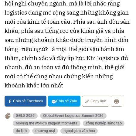
hội nghị chuyên ngành, mà là lời nhắc rằng
logistics đang mở rộng sang những không gian
mới của kinh tế toàn cầu. Phía sau ánh đèn sân
khấu, phía sau tiếng reo của khán giả và phía
sau những khoảnh khắc được truyền hình đến
hàng triệu người là một thế giới vận hành âm
thầm, chính xác và đầy áp lực. Khi logistics đủ
nhanh, đủ an toàn và đủ thông minh, thế giới
mới có thể cùng nhau chứng kiến những
khoảnh khắc lớn nhất
Chia sẻ Facebook
Chia sẻ Zalo
Copy link
GELS 2026
Global Event Logistics Summit 2026
Moving the world’s biggest moments
công nghiệp sáng tạo
du lịch
thương mại
ngoại giao văn hóa