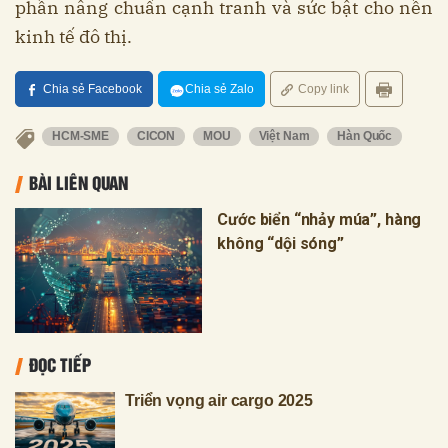
phần nâng chuẩn cạnh tranh và sức bật cho nền
kinh tế đô thị.
Chia sẻ Facebook
Chia sẻ Zalo
Copy link
HCM-SME
CICON
MOU
Việt Nam
Hàn Quốc
BÀI LIÊN QUAN
Cước biển “nhảy múa”, hàng
không “dội sóng”
ĐỌC TIẾP
Triển vọng air cargo 2025