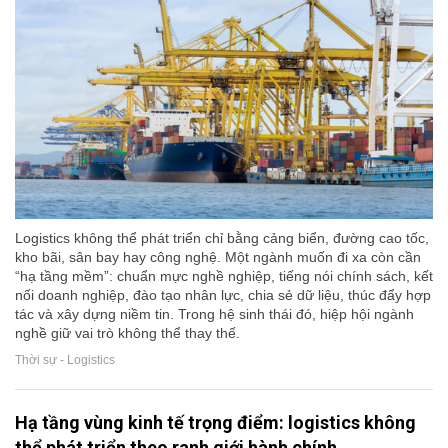
Logistics không thể phát triển chỉ bằng cảng biển, đường cao tốc,
kho bãi, sân bay hay công nghệ. Một ngành muốn đi xa còn cần
“hạ tầng mềm”: chuẩn mực nghề nghiệp, tiếng nói chính sách, kết
nối doanh nghiệp, đào tạo nhân lực, chia sẻ dữ liệu, thúc đẩy hợp
tác và xây dựng niềm tin. Trong hệ sinh thái đó, hiệp hội ngành
nghề giữ vai trò không thể thay thế.
Thời sự - Logistics
Hạ tầng vùng kinh tế trọng điểm: logistics không
thể phát triển theo ranh giới hành chính