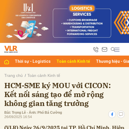
bình luận
Thời sự - Logistics
Toàn cảnh Kinh tế
Thương hiệu - Gi
Trang chủ
Toàn cảnh Kinh tế
HCM-SME ký MOU với CICON:
Hủy
G
Kết nối sáng tạo để mở rộng
không gian tăng trưởng
Bài: Trọng Lê - Ảnh: Phó Bá Cường
26/09/2025 16:54
(VLR) Ngày 26/9/2025 tại TP. Hồ Chí Minh, Hiệp