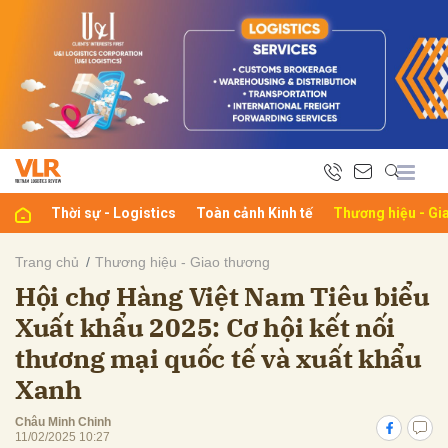
bình luận
Thời sự - Logistics
Toàn cảnh Kinh tế
Thương hiệu - Gi
Trang chủ
Thương hiệu - Giao thương
Hội chợ Hàng Việt Nam Tiêu biểu
Hủy
G
Xuất khẩu 2025: Cơ hội kết nối
thương mại quốc tế và xuất khẩu
Xanh
Châu Minh Chinh
11/02/2025 10:27