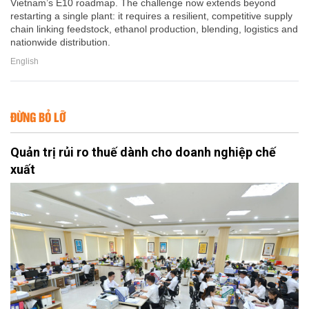
Vietnam’s E10 roadmap. The challenge now extends beyond
restarting a single plant: it requires a resilient, competitive supply
chain linking feedstock, ethanol production, blending, logistics and
nationwide distribution.
English
ĐỪNG BỎ LỠ
Quản trị rủi ro thuế dành cho doanh nghiệp chế
xuất