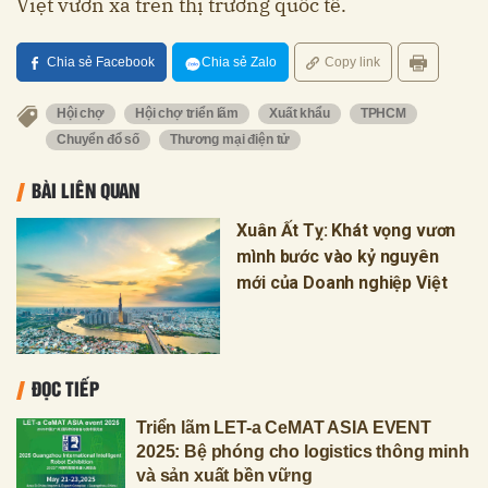
Việt vươn xa trên thị trường quốc tế.
Chia sẻ Facebook
Chia sẻ Zalo
Copy link
Hội chợ
Hội chợ triển lãm
Xuất khẩu
TPHCM
Chuyển đổ số
Thương mại điện tử
BÀI LIÊN QUAN
Xuân Ất Tỵ: Khát vọng vươn
mình bước vào kỷ nguyên
mới của Doanh nghiệp Việt
ĐỌC TIẾP
Triển lãm LET-a CeMAT ASIA EVENT
2025: Bệ phóng cho logistics thông minh
và sản xuất bền vững