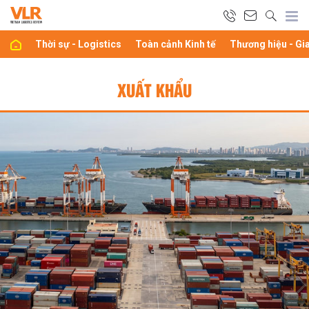
Thời sự - Logistics
Toàn cảnh Kinh tế
Thương hiệu - Gi
XUẤT KHẨU