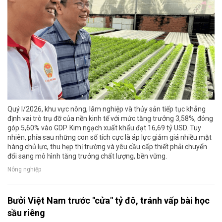
Quý I/2026, khu vực nông, lâm nghiệp và thủy sản tiếp tục khẳng
định vai trò trụ đỡ của nền kinh tế với mức tăng trưởng 3,58%, đóng
góp 5,60% vào GDP. Kim ngạch xuất khẩu đạt 16,69 tỷ USD. Tuy
nhiên, phía sau những con số tích cực là áp lực giảm giá nhiều mặt
hàng chủ lực, thu hẹp thị trường và yêu cầu cấp thiết phải chuyển
đổi sang mô hình tăng trưởng chất lượng, bền vững.
Nông nghiệp
Bưởi Việt Nam trước "cửa" tỷ đô, tránh vấp bài học
sầu riêng