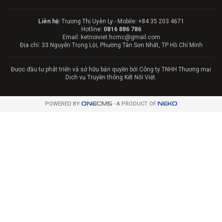
Liên hệ:
Trương Thị Uyên Ly - Mobile: +84 35 203 4671
Hotline:
0816 886 786
Email: ketnoiviet.hcmc@gmail.com
Địa chỉ: 33 Nguyễn Trọng Lội, Phường Tân Sơn Nhất, TP Hồ Chí Minh
Được đầu tư phát triển và sở hữu bản quyền bởi Công ty TNHH Thương mại
Dịch vụ Truyền thông Kết Nối Việt.
POWERED BY
ONE
CMS
- A PRODUCT OF
NEKO