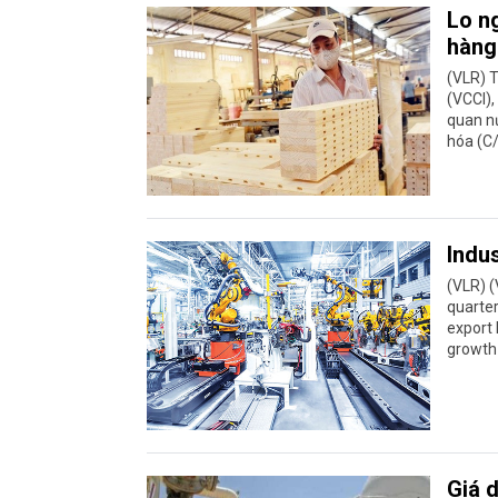
Lo n
hàng
(VLR) 
(VCCI),
quan n
hóa (C/
Indu
(VLR) 
quarte
export
growth 
​Giá