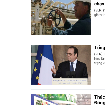
chạy
(VLR) (
giảm th
Tổng
(VLR) T
Nice là
trạng 
Thúc
Đôn