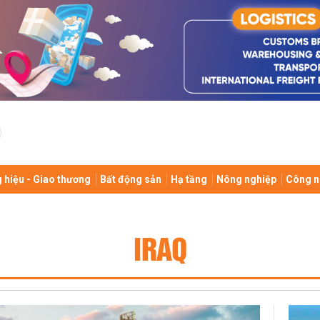
 hiệu - Giao thương
Bất động sản
Hạ tầng
Nông nghiệp
Công n
IRAQ