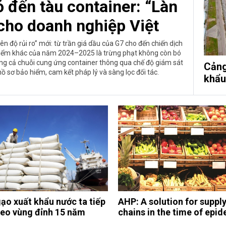
 đến tàu container: “Làn
 cho doanh nghiệp Việt
n độ rủi ro” mới: từ trần giá dầu của G7 cho đến chiến dịch
. Điểm khác của năm 2024–2025 là trừng phạt không còn bó
sang cả chuỗi cung ứng container thông qua chế độ giám sát
Cảng
ồ sơ bảo hiểm, cam kết pháp lý và sàng lọc đối tác.
khẩu
gạo xuất khẩu nước ta tiếp
AHP: A solution for suppl
neo vùng đỉnh 15 năm
chains in the time of epi