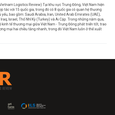
Vietnam Logistics Review) Tại khu vực Trung Đông, Việt Nam hiện
p tác với 15 quốc gia, trong đó có 8 quốc gia có quan hệ thương
 yếu, bao gồm: Saudi Arabia, Iran, United Arab Emirates (UAE),
 Iraq, Israel, Thổ Nhĩ Kỳ (Turkey) và Ai Cập. Trong những năm qua,
 kinh tế thương mại giữa Việt Nam - Trung Đông phát triển tốt, trao
ơng mại hai chiều tăng nhanh, trong đó Việt Nam luôn ở thế xuất