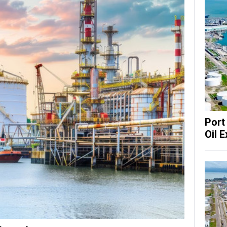
Port
Oil 