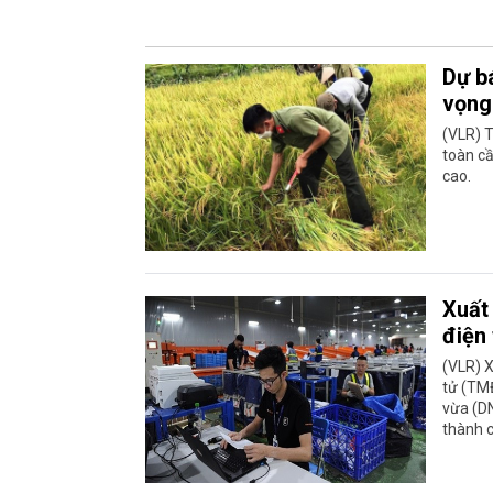
Dự b
vọng
(VLR) 
toàn cầ
cao.
Xuất
điện 
(VLR) X
tử (TMĐ
vừa (D
thành c