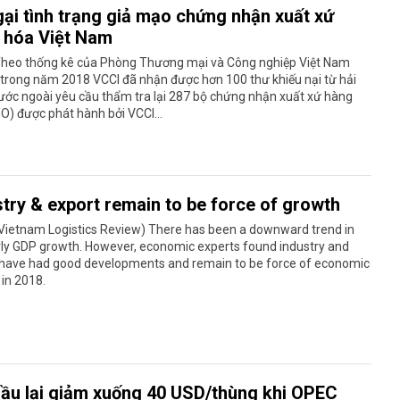
gại tình trạng giả mạo chứng nhận xuất xứ
 hóa Việt Nam
Theo thống kê của Phòng Thương mại và Công nghiệp Việt Nam
 trong năm 2018 VCCI đã nhận được hơn 100 thư khiếu nại từ hải
ước ngoài yêu cầu thẩm tra lại 287 bộ chứng nhận xuất xứ hàng
O) được phát hành bởi VCCI...
stry & export remain to be force of growth
(Vietnam Logistics Review) There has been a downward trend in
rly GDP growth. However, economic experts found industry and
 have had good developments and remain to be force of economic
in 2018.
 dầu lại giảm xuống 40 USD/thùng khi OPEC