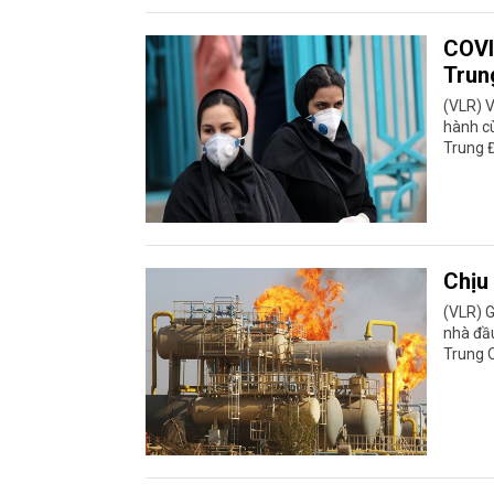
COVI
Trun
(VLR) 
hành cù
Trung Đ
Chịu
(VLR) G
nhà đầu
Trung Q