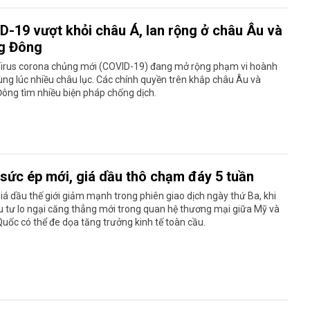
D-19 vượt khỏi châu Á, lan rộng ở châu Âu và
g Đông
Virus corona chủng mới (COVID-19) đang mở rộng phạm vi hoành
ng lúc nhiều châu lục. Các chính quyền trên khắp châu Âu và
ông tìm nhiều biện pháp chống dịch.
 sức ép mới, giá dầu thô chạm đáy 5 tuần
iá dầu thế giới giảm mạnh trong phiên giao dịch ngày thứ Ba, khi
 tư lo ngại căng thẳng mới trong quan hệ thương mại giữa Mỹ và
uốc có thể đe dọa tăng trưởng kinh tế toàn cầu.