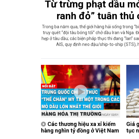
Từ trừng phạt dầu mỏ
ranh đỏ” tuân thủ
Trong ba năm qua, thế giới hàng hải sống trong “biê
truy quét “đội tàu bóng tối” chở dầu Iran và Nga
hẹp ở tàu dầu; các biện pháp thực thi đang “lan” 
AIS, quy định neo đậu/ship-to-ship (STS), h
Các thương hiệu xa xỉ kiếm
Giá 
hàng nghìn tỷ đồng ở Việt Nam
tục 