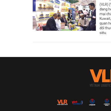
(VLR) (
đang hợ
mại chủ
Kuwait,
quan hệ
đổi thư
siêu.