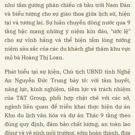
như tấm gương phản chiếu cả bầu trời Nam Đàn
và biểu tượng cho sự giao thoa giữa lịch sử, hiện
tại và tương lai. Sự luân chuyển dòng nước qua 9
tầng bậc mang những ý niệm kín đáo, "ước lệ"
cho sự vĩnh hằng và thể hiện tấm lòng tưởng
niệm sâu sắc của các du khách ghé thăm khu vực
mộ bà Hoàng Thị Loan.
Phát biểu tại sự kiện, Chủ tịch UBND tỉnh Nghệ
An Nguyễn Đức Trung bày tỏ: với tâm huyết,
năng lực, kinh nghiệm, tiềm lực và trách nhiệm
của T&T Group, phối hợp chặt chẽ với các sở,
ngành liên quan để triển khai thực hiện dự án
Khu du lịch văn hóa và dự án Thác 9 tầng theo
đúng quy định, đảm bảo chất lượng, an toàn lao
động và vệ sinh môi trường, sớm hoàn thành, đưa