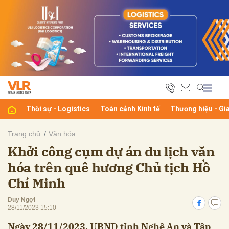
bình luận
Thời sự - Logistics
Toàn cảnh Kinh tế
Thương hiệu - Gi
Trang chủ
Văn hóa
Khởi công cụm dự án du lịch văn
Hủy
G
hóa trên quê hương Chủ tịch Hồ
Chí Minh
Duy Ngợi
28/11/2023 15:10
Ngày 28/11/2023, UBND tỉnh Nghệ An và Tập