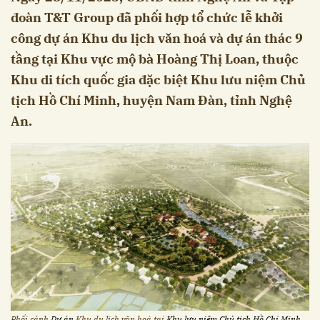
đoàn T&T Group đã phối hợp tổ chức lễ khởi
công dự án Khu du lịch văn hoá và dự án thác 9
tầng tại Khu vực mộ bà Hoàng Thị Loan, thuộc
Khu di tích quốc gia đặc biệt Khu lưu niệm Chủ
tịch Hồ Chí Minh, huyện Nam Đàn, tỉnh Nghệ
An.
Phối cảnh
Dự án
Khu du lịch văn hoá tại
Khu lưu niệm Chủ tịch Hồ Chí Minh