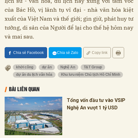
lịch sử - văn hóa, du lịch này xứng với tầm vóc
của Bác Hồ, vị lãnh tụ vĩ đại - nhà văn hóa kiệt
xuất của Việt Nam và thế giới; gìn giữ, phát huy tư
tưởng, di sản của Người để lại cho thế hệ hôm nay
và mai sau.
Chia sẻ Facebook
Chia sẻ Zalo
Copy link
khởi công
dự án
Nghệ An
T&T Group
dự án du lịch văn hóa
Khu lưu niệm Chủ tịch Hồ Chí Minh
BÀI LIÊN QUAN
Tổng vốn đầu tư vào VSIP
Nghệ An vượt 1 tỷ USD