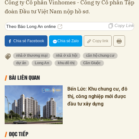
Công ty Cổ phần Vinhomes - Công ty Cổ phần Tập
đoàn Đầu tư Việt Nam nộp hồ sơ.
Copy Link
Theo Báo Long An online
Chia sẻ Facebook
Chia sẻ Zalo
Copy link
nhà ở thương mại
nhà ở xã hội
căn hộ chung cư
dự án
Long An
khu đô thị
Cần Giuộc
BÀI LIÊN QUAN
Bến Lức: Khu chung cư, đô
thị, công nghiệp mới được
đầu tư xây dựng
ĐỌC TIẾP