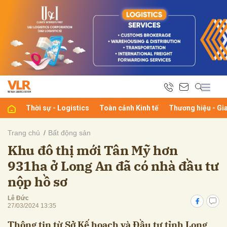
bình luận
Thời sự - Logistics
Toàn cảnh Kinh tế
Thương hiệu - Gi
Trang chủ
Bất động sản
Khu đô thị mới Tân Mỹ hơn
Hủy
G
931ha ở Long An đã có nhà đầu tư
nộp hồ sơ
Lê Đức
27/03/2024 13:35
Thông tin từ Sở Kế hoạch và Đầu tư tỉnh Long