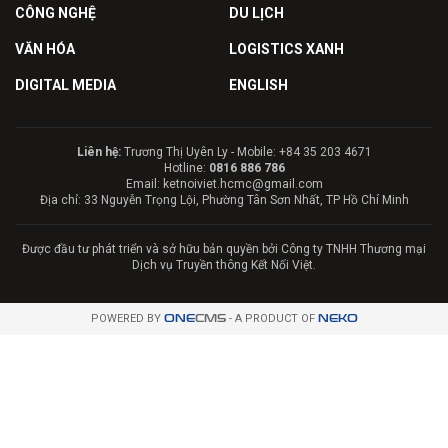
CÔNG NGHỆ
DU LỊCH
VĂN HÓA
LOGISTICS XANH
DIGITAL MEDIA
ENGLISH
Liên hệ:
Trương Thị Uyên Ly - Mobile: +84 35 203 4671
Hotline:
0816 886 786
Email: ketnoiviet.hcmc@gmail.com
Địa chỉ: 33 Nguyễn Trọng Lội, Phường Tân Sơn Nhất, TP Hồ Chí Minh
Được đầu tư phát triển và sở hữu bản quyền bởi Công ty TNHH Thương mại
Dịch vụ Truyền thông Kết Nối Việt.
POWERED BY
ONE
CMS
- A PRODUCT OF
NEKO