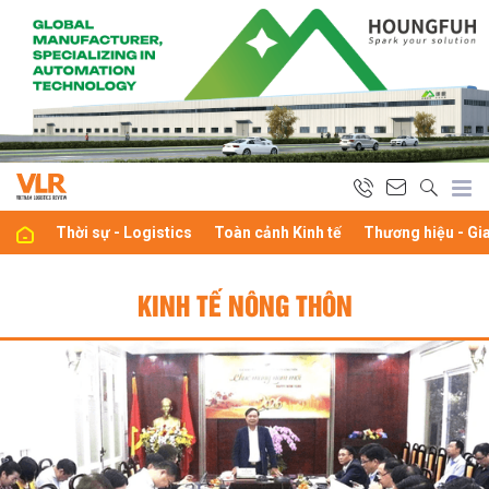
Thời sự - Logistics
Toàn cảnh Kinh tế
Thương hiệu - Gi
KINH TẾ NÔNG THÔN