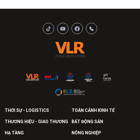
THỜI SỰ - LOGISTICS
TOÀN CẢNH KINH TẾ
THƯƠNG HIỆU - GIAO THƯƠNG
BẤT ĐỘNG SẢN
HẠ TẦNG
NÔNG NGHIỆP