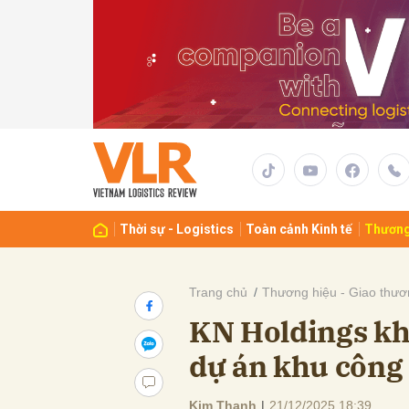
Gửi 
Thời sự - Logistics
Toàn cảnh Kinh tế
Thương
Trang chủ
Thương hiệu - Giao thươ
KN Holdings kh
dự án khu công 
Kim Thanh
|
21/12/2025 18:39