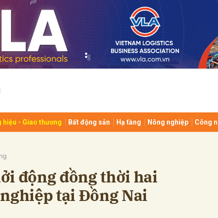
bình luận
 hiệu - Giao thương
Bất động sản
Hạ tầng
Nông nghiệp
Công n
Hủy
G
ng
ởi động đồng thời hai
nghiệp tại Đồng Nai