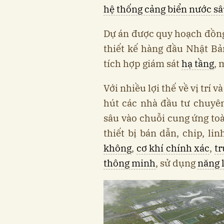
hệ thống cảng biển nước sâ
Dự án được quy hoạch đồng 
thiết kế hàng đầu Nhật Bả
tích hợp giám sát
hạ tầng
, 
Với nhiều lợi thế về vị trí
hút các nhà đầu tư chuyên 
sâu vào chuỗi cung ứng toà
thiết bị bán dẫn, chip, li
không
,
cơ khí chính xác
,
tr
thông minh
, sử dụng
năng 