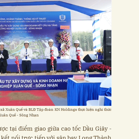
o xã Xuân Quế và BLĐ Tập đoàn KN Holdings thực hiện nghi thức
 Xuân Quế - Sông Nhạn
ược tại điểm giao giữa cao tốc Dầu Giây -
 kết nối trực tiếp với sân bay Long Thành