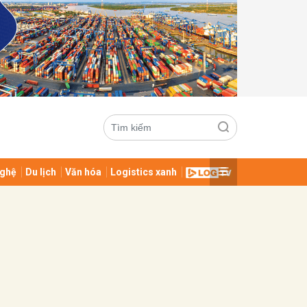
ghệ
Du lịch
Văn hóa
Logistics xanh
ửi