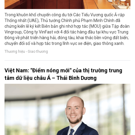
Trong khuôn khổ chuyến công du tới Các Tiểu Vương quốc Ả-rập
Thống nhất (UAE), Thủ tướng Chính phủ Phạm Minh Chính đã
chứng kiến lễ ký kết Biên bản ghi nhớ hợp tác (MOU) giữa Tập đoàn
Vingroup, Công ty VinFast với 4 đối tác hàng đầu tại khu vực Trung
Đông về phát triển hàng hải, đóng tàu; khai thác bền vững đất biển;
chuyển đổi số và hợp tác trong lĩnh vực xe điện, giao thông xanh.
Thương hiệu - Giao thương
Việt Nam: "Điểm nóng mới" của thị trường trung
tâm dữ liệu châu Á – Thái Bình Dương