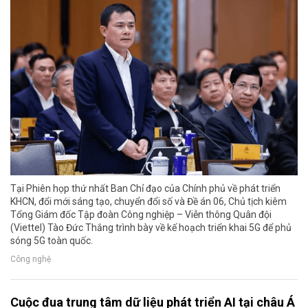
Tại Phiên họp thứ nhất Ban Chỉ đạo của Chính phủ về phát triển
KHCN, đổi mới sáng tạo, chuyển đổi số và Đề án 06, Chủ tịch kiêm
Tổng Giám đốc Tập đoàn Công nghiệp – Viễn thông Quân đội
(Viettel) Tào Đức Thắng trình bày về kế hoạch triển khai 5G để phủ
sóng 5G toàn quốc.
Công nghệ
Cuộc đua trung tâm dữ liệu phát triển AI tại châu Á