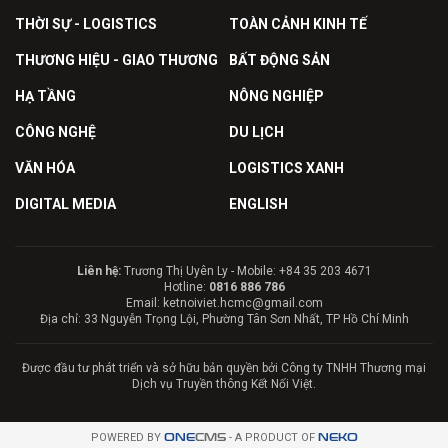
THỜI SỰ - LOGISTICS
TOÀN CẢNH KINH TẾ
THƯƠNG HIỆU - GIAO THƯƠNG
BẤT ĐỘNG SẢN
HẠ TẦNG
NÔNG NGHIỆP
CÔNG NGHỆ
DU LỊCH
VĂN HÓA
LOGISTICS XANH
DIGITAL MEDIA
ENGLISH
Liên hệ:
Trương Thị Uyên Ly - Mobile: +84 35 203 4671
Hotline:
0816 886 786
Email: ketnoiviet.hcmc@gmail.com
Địa chỉ: 33 Nguyễn Trọng Lội, Phường Tân Sơn Nhất, TP Hồ Chí Minh
Được đầu tư phát triển và sở hữu bản quyền bởi Công ty TNHH Thương mại
Dịch vụ Truyền thông Kết Nối Việt.
POWERED BY
ONE
CMS
- A PRODUCT OF
NEKO