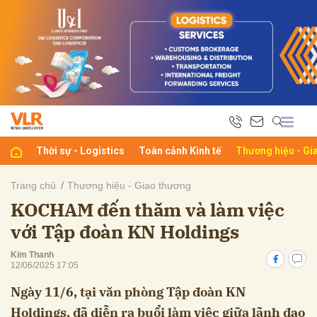
bình luận
Thời sự - Logistics
Toàn cảnh Kinh tế
Thương hiệu - Gi
Trang chủ
Thương hiệu - Giao thương
KOCHAM đến thăm và làm việc
Hủy
G
với Tập đoàn KN Holdings
Kim Thanh
12/06/2025 17:05
Ngày 11/6, tại văn phòng Tập đoàn KN
Holdings, đã diễn ra buổi làm việc giữa lãnh đạo