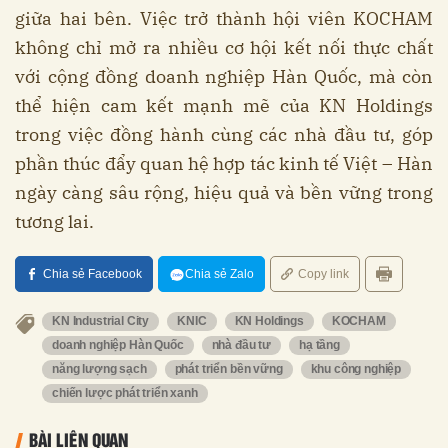
giữa hai bên. Việc trở thành hội viên KOCHAM
không chỉ mở ra nhiều cơ hội kết nối thực chất
với cộng đồng doanh nghiệp Hàn Quốc, mà còn
thể hiện cam kết mạnh mẽ của KN Holdings
trong việc đồng hành cùng các nhà đầu tư, góp
phần thúc đẩy quan hệ hợp tác kinh tế Việt – Hàn
ngày càng sâu rộng, hiệu quả và bền vững trong
tương lai.
Chia sẻ Facebook
Chia sẻ Zalo
Copy link
KN Industrial City
KNIC
KN Holdings
KOCHAM
doanh nghiệp Hàn Quốc
nhà đầu tư
hạ tầng
năng lượng sạch
phát triển bền vững
khu công nghiệp
chiến lược phát triển xanh
BÀI LIÊN QUAN