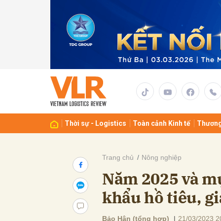
Gửi 
Thời sự - Logistics
Toàn cảnh Kinh tế
Thương
Trang chủ
Nông nghiệp
Năm 2025 và mụ
khẩu hồ tiêu, gi
Bảo Hân (tổng hợp)
|
21/03/2023 2