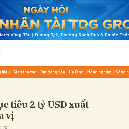
bình luận
 hiệu - Giao thương
Bất động sản
Hạ tầng
Nông nghiệp
Công n
Hủy
G
c tiêu 2 tỷ USD xuất
a vị
0:20