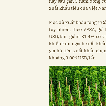
nay sau gần 3 năm đóng cử
xuất khẩu tiêu của Việt Nam
Mặc dù xuất khẩu tăng trưở
tuy nhiên, theo VPSA, giá
USD/tấn, giảm 31,4% so v
khiến kim ngạch xuất khẩu 
giá hồ tiêu xuất khẩu ch
khoảng 3.006 USD/tấn.