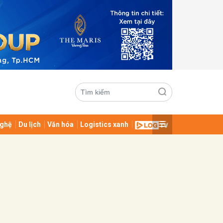
ghệ
Du lịch
Văn hóa
Logistics xanh
ửi