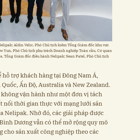
 Nelipak; Aldin Velic, Phó Chủ tịch kiêm Tổng Giám đốc khu vực
aw Yun, Phó Chủ tịch phụ trách Doanh nghiệp Toàn cầu, Cơ quan
ss, Tổng Giám đốc điều hành Nelipak; Sean Patel, Phó Chủ tịch
hể hỗ trợ khách hàng tại Đông Nam Á,
 Quốc, Ấn Độ, Australia và New Zealand.
m không vận hành như một đơn vị tách
t nối thời gian thực với mạng lưới sản
ủa Nelipak. Nhờ đó, các giải pháp được
ái Bình Dương vẫn có thể mở rộng quy mô
ng cho sản xuất công nghiệp theo các