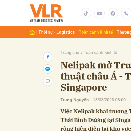
Gửi 
Thời sự - Logistics
Toàn cảnh Kinh tế
Thương
Trang chủ
Toàn cảnh Kinh tế
Nelipak mở Tru
thuật châu Á - 
Singapore
Trung Nguyên
|
13/03/2026 08:00
Việc Nelipak khai trương 
Thái Bình Dương tại Singa
rộng hiện diện tại khu vự