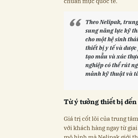
chuẩn mực quốc tế.
Theo Nelipak, trung
sung năng lực kỹ t
cho một hệ sinh thá
thiết bị y tế và dượ
tạo mẫu và xác thực
nghiệp có thể rút n
mảnh kỹ thuật và t
Từ ý tưởng thiết bị đến
Giá trị cốt lõi của trung t
với khách hàng ngay từ gia
mô hình mà Nelipak giới th