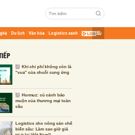
ghệ
Du lịch
Văn hóa
Logistics xanh
TIẾP
Khi chi phí không còn là
“vua” của chuỗi cung ứng
ửi
Hormuz: cú cảnh báo
muộn của thương mại toàn
cầu
Logistics cho nông sản chế
biến sâu: Làm sao giữ giá
trị ở lại Việt Nam?