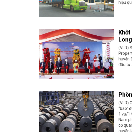
hiệu qu
Khởi
Long
(VLR) S
Propert
huyện Đ
đầu tư 
Phòn
(VLR) 
“bão” đ
1 vụ/1 
Nam phả
cơ quan
quyền l