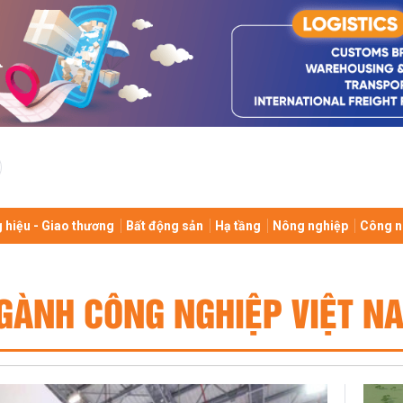
 hiệu - Giao thương
Bất động sản
Hạ tầng
Nông nghiệp
Công n
GÀNH CÔNG NGHIỆP VIỆT N