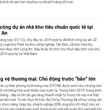
ả kinh tế cao hơn và phục vụ khách hàng tốt hơn.
 công dự án nhà kho tiêu chuẩn quốc tế tại
 An
áng nay (31/12), chủ đầu tư JD Property đã khởi công dự án JD
y Logistics Park tại khu công nghiệp Tân Đức, xã Đức Hòa Hạ,
ức Hòa, tỉnh Long An. Đây là dự án kho cho thuê đầu tiên của chủ
JD Property tại Việt Nam.
g vệ thương mại: Chủ động trước “bão” lớn
Các vụ kiện phòng vệ thương mại (PVTM) được xem như những cơn
ối với hàng hóa xuất khẩu của nước ta. Trong năm 2019, trung bình
tháng - đây là tốc độ gia tăng nhanh nhất từ trước tới nay mà Việt
i đối mặt. Trước thực tế trên, Bộ Công Thương đã nỗ lực cùng các
 chức năng, hiệp hội, doanh nghiệp (DN) ứng phó tốt nhất, bảo vệ
ợi của các ngành sản xuất trong nước mà vẫn tuân thủ cam kết hội