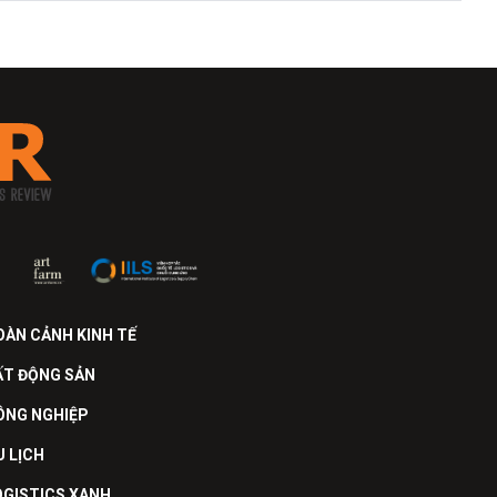
OÀN CẢNH KINH TẾ
ẤT ĐỘNG SẢN
ÔNG NGHIỆP
U LỊCH
OGISTICS XANH