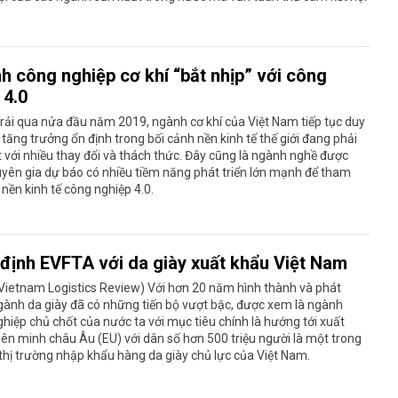
h công nghiệp cơ khí “bắt nhịp” với công
 4.0
rải qua nửa đầu năm 2019, ngành cơ khí của Việt Nam tiếp tục duy
 tăng trưởng ổn định trong bối cảnh nền kinh tế thế giới đang phải
 với nhiều thay đổi và thách thức. Đây cũng là ngành nghề được
yên gia dự báo có nhiều tiềm năng phát triển lớn mạnh để tham
 nền kinh tế công nghiệp 4.0.
 định EVFTA với da giày xuất khẩu Việt Nam
Vietnam Logistics Review) Với hơn 20 năm hình thành và phát
ngành da giày đã có những tiến bộ vượt bậc, được xem là ngành
hiệp chủ chốt của nước ta với mục tiêu chính là hướng tới xuất
iên minh châu Âu (EU) với dân số hơn 500 triệu người là một trong
hị trường nhập khẩu hàng da giày chủ lực của Việt Nam.