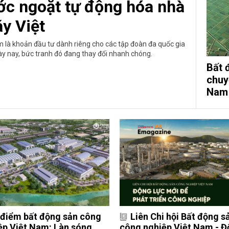
c ngoặt tự động hóa nhà
y Việt
m là khoản đầu tư dành riêng cho các tập đoàn đa quốc gia
y nay, bức tranh đó đang thay đổi nhanh chóng.
Bất 
chuy
Nam
 điểm bất động sản công
Liên Chi hội Bất động s
ệp Việt Nam: Làn sóng
công nghiệp Việt Nam - 