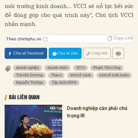
môi trường kinh doanh... VCCI sẽ nỗ lực hết sức
để đóng góp cho quá trình này", Chủ tịch VCCI
nhấn mạnh.
Copy Link
Theo chinhphu.vn
Chia sẻ Facebook
Chia sẻ Zalo
Copy link
doanh nghiệp
doanh nhân
VCCI
Phạm Tấn Công
Trần Bá Dương
Thaco
kinh tế xanh
kinh tế tuần hoàn
Nguyễn Thị Nga
Tập đoàn BRG
BÀI LIÊN QUAN
Doanh nghiệp cần phải chú
trọng IR