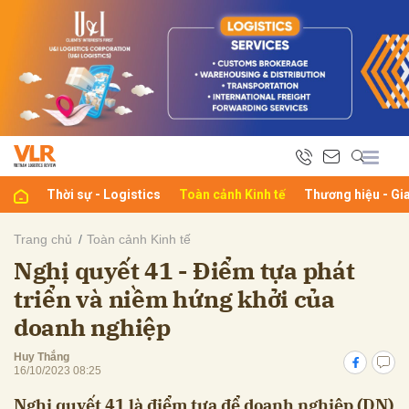
bình luận
Thời sự - Logistics
Toàn cảnh Kinh tế
Thương hiệu - Gi
Trang chủ
Toàn cảnh Kinh tế
Nghị quyết 41 - Điểm tựa phát
Hủy
G
triển và niềm hứng khởi của
doanh nghiệp
Huy Thắng
16/10/2023 08:25
Nghị quyết 41 là điểm tựa để doanh nghiệp (DN)