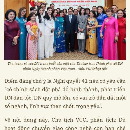
Thủ tướng và các DN trong buổi gặp mặt của Thường trực Chính phủ với DN
nhân Ngày Doanh nhân Việt Nam - Ảnh: VGP/Nhật Bắc
Điểm đáng chú ý là Nghị quyết 41 nêu rõ yêu cầu
"có chính sách đột phá để hình thành, phát triển
DN dân tộc, DN quy mô lớn, có vai trò dẫn dắt một
số ngành, lĩnh vực then chốt, trọng yếu".
Về nội dung này, Chủ tịch VCCI phân tích: Dù
hoạt động chuyển giao công nghệ còn hạn chế