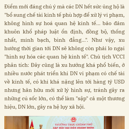
Điểm mới đáng chú ý mà các DN hết sức ủng hộ là
"bổ sung chế tài kinh tế phù hợp để xử lý vi phạm,
không hình sự hoá quan hệ kinh tế... bảo đảm
khuôn khổ pháp luật ổn định, đồng bộ, thống
nhất, minh bạch, bình đẳng...". Như vậy, xu
hướng thời gian tới DN sẽ không còn phải lo ngại
"hình sự hóa các quan hệ kinh tế". Chủ tịch VCCI
phân tích: Đây cũng là xu hướng khá phổ biến, ở
nhiều nước phát triển khi DN vi phạm có chế tài
về kinh tế, có khi khá nặng lên tới hàng tỷ USD
nhưng hãn hữu mới xử lý hình sự, tránh gây ra
những cú sốc lớn, có thể làm "sập" cả một thương
hiệu, DN lớn, gây ra hệ lụy xã hội.