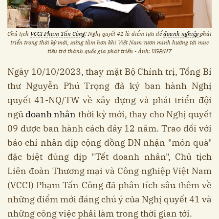
Chủ tịch
VCCI
Phạm Tấn Công
: Nghị quyết 41 là điểm tựa để
doanh nghiệp
phát
triển trong thời kỳ mới, xứng tầm hơn khi Việt Nam vươn mình hướng tới mục
tiêu trở thành quốc gia phát triển - Ảnh: VGP/HT
Ngày 10/10/2023, thay mặt Bộ Chính trị, Tổng Bí
thư Nguyễn Phú Trọng đã ký ban hành Nghị
quyết 41-NQ/TW về xây dựng và phát triển đội
ngũ
doanh nhân
thời kỳ mới, thay cho Nghị quyết
09 được ban hành cách đây 12 năm. Trao đổi với
báo chí nhân dịp cộng đồng DN nhận "món quà"
đặc biệt đúng dịp "Tết doanh nhân", Chủ tịch
Liên đoàn Thương mại và Công nghiệp Việt Nam
(VCCI) Phạm Tấn Công đã phân tích sâu thêm về
những điểm mới đáng chú ý của Nghị quyết 41 và
những công việc phải làm trong thời gian tới.