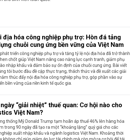
i địa hóa công nghiệp phụ trợ: Hòn đá tảng
dựng chuỗi cung ứng bền vững của Việt Nam
phát triển công nghiệp phụ trợ và tăng tỷ lệ nội địa hóa đã trở thành
then chốt giúp Việt Nam nâng cao năng lực cạnh tranh, giảm phụ
ào nhập khẩu và đảm bảo sự ổn định của chuỗi cung ứng. Bài viết
ng tôi bước đầu đề cập thực trạng, thách thức và đề xuất các giải
ằm thúc đẩy nội địa hóa công nghiệp phụ trợ, góp phần vào sự
iển bền vững của nền kinh tế quốc gia.
 ngày “giải nhiệt” thuế quan: Cơ hội nào cho
stics Việt Nam?
ổng thống Mỹ Donald Trump tạm hoãn áp thuế 46% lên hàng hóa
m trong 90 ngày đã tạo ra một “khoảng lặng” quý giá cho các
ghiệp xuất nhập khẩu và ngành logistics Việt Nam. Khoảng thời
y không chỉ giúp giảm áp lực tài chính mà còn mở ra cơ hội để tái