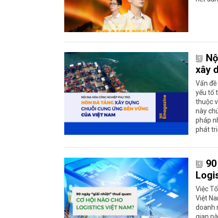
Nộ
xây 
Vấn đề 
yếu tố 
thuộc v
này chú
pháp nh
phát tr
90
Logi
Việc T
Việt Na
doanh n
gian nà