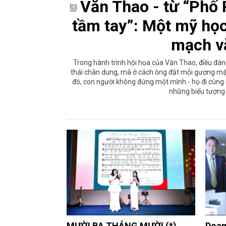
Văn Thao - từ “Phố 
tầm tay”: Một mỹ họ
mạch v
Trong hành trình hội họa của Văn Thao, điều đá
thái chân dung, mà ở cách ông đặt mỗi gương mặt
đó, con người không đứng một mình - họ đi cùng k
những biểu tượng
MƯỜI BA THÁNG MƯỜI (*)
Doan