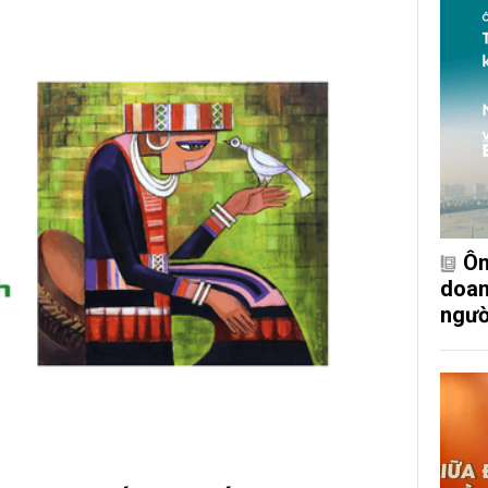
Ôn
doan
ngườ