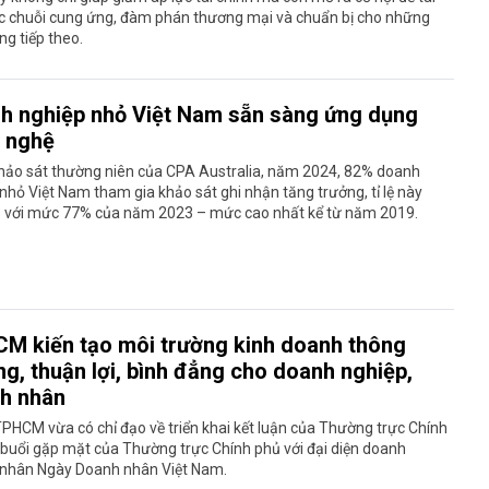
úc chuỗi cung ứng, đàm phán thương mại và chuẩn bị cho những
ng tiếp theo.
h nghiệp nhỏ Việt Nam sẵn sàng ứng dụng
 nghệ
hảo sát thường niên của CPA Australia, năm 2024, 82% doanh
nhỏ Việt Nam tham gia khảo sát ghi nhận tăng trưởng, tỉ lệ này
o với mức 77% của năm 2023 – mức cao nhất kể từ năm 2019.
M kiến tạo môi trường kinh doanh thông
ng, thuận lợi, bình đẳng cho doanh nghiệp,
h nhân
HCM vừa có chỉ đạo về triển khai kết luận của Thường trực Chính
 buổi gặp mặt của Thường trực Chính phủ với đại diện doanh
 nhân Ngày Doanh nhân Việt Nam.