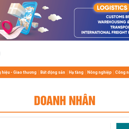
 hiệu - Giao thương
Bất động sản
Hạ tầng
Nông nghiệp
Công n
DOANH NHÂN