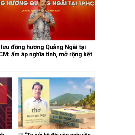
 lưu đồng hương Quảng Ngãi tại
M: ấm áp nghĩa tình, mở rộng kết
nh
“Ta gửi hộ đời vào mấy vần