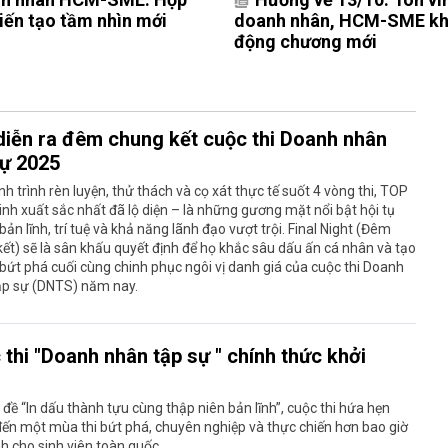
kiến tạo tầm nhìn mới
doanh nhân, HCM-SME kh
động chương mới
diễn ra đêm chung kết cuộc thi Doanh nhân
sự 2025
h trình rèn luyện, thử thách và cọ xát thực tế suốt 4 vòng thi, TOP
sinh xuất sắc nhất đã lộ diện – là những gương mặt nổi bật hội tụ
bản lĩnh, trí tuệ và khả năng lãnh đạo vượt trội. Final Night (Đêm
ết) sẽ là sân khấu quyết định để họ khắc sâu dấu ấn cá nhân và tạo
bứt phá cuối cùng chinh phục ngôi vị danh giá của cuộc thi Doanh
ập sự (DNTS) năm nay.
thi "Doanh nhân tập sự " chính thức khởi
g
 đề “In dấu thành tựu cùng thập niên bản lĩnh”, cuộc thi hứa hẹn
ến một mùa thi bứt phá, chuyên nghiệp và thực chiến hơn bao giờ
h cho sinh viên toàn quốc.