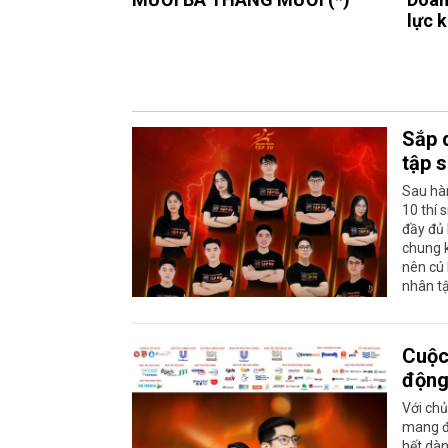
lực 
Sắp 
tập 
Sau hàn
10 thí 
đầy đủ 
chung k
nên cú 
nhân t
Cuộc 
độn
Với chủ
mang đ
hết dàn