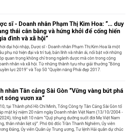
ợc sĩ - Doanh nhân Phạm Thị Kim Hoa: “… duy
rạng thái cân bằng và hứng khởi để cống hiến
ia đình và xã hội”
hời đại hội nhập, Dược sĩ - Doanh nhân Phạm Thị Kim Hoa là một
u phụ nữ hiện đại và trí tuệ, bản lĩnh và nhân ái, nổi bật với những
óp quan trọng không chỉ trong ngành dược mà còn trong cộng
oanh nhân và xã hội. Từ những thành tựu như giải thưởng "Bông
uyền lực 2019" và Top 50 "Quyền năng Phái đẹp 2017.
h nhân Tân cảng Sài Gòn “Vững vàng bứt phá
ợt sóng vươn xa”
10, tại Thành phố Hồ Chí Minh, Tổng Công ty Tân Cảng Sài Gòn tổ
ặp mặt kỷ niệm 20 năm ngày Doanh nhân Việt Nam (13/10/2004 -
2024); tổng kết 10 năm “Quỹ phụng dưỡng suốt đời Mẹ Việt Nam
g, thân nhân liệt sỹ”. Phó Đô đốc Trần Thanh Nghiêm, Ủy viên
ương Đảng, Ủy viên Quân ủy Trung ương, Tư lệnh Hải quân dự chúc