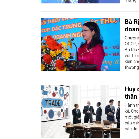
Bà R
doan
Chương 
OCOP, đ
Bà Rịa
với Tru
kiện ch
thương,
Huy 
thân
Hành tr
kể. Cho
một giả
của mì
các do