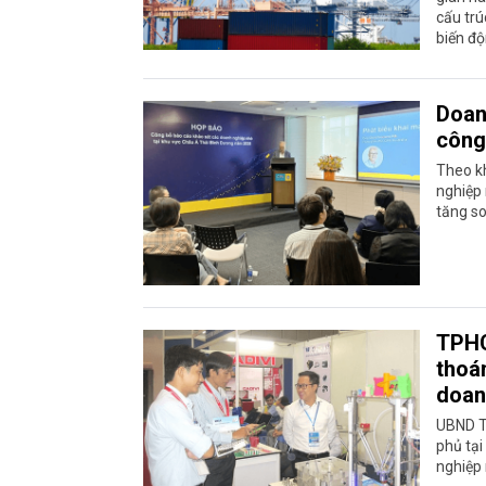
cấu tr
biến độ
Doan
công
Theo k
nghiệp 
tăng s
TPHC
thoá
doan
UBND TP
phủ tại
nghiệp