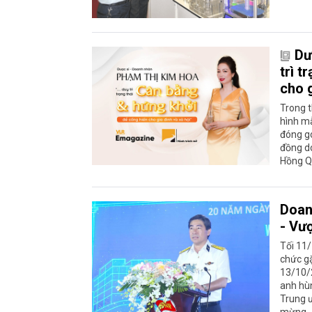
Dư
trì t
cho g
Trong t
hình mẫ
đóng g
đồng d
Hồng Q
Doan
- Vư
Tối 11/
chức g
13/10/
anh hùn
Trung 
mừng.