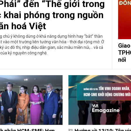
Phái” đến “Thế giới trong
c khai phóng trong nguồn
ăn hoá Việt
ng chú ý không dừng ở khả năng dựng hình hay “bắt” thần
 vào một trường liên tưởng văn hóa - thời đại rộng mở. Ở
Giao
ý ức đô thị, nhịp điệu dân gian, sắc màu miền núi,… và cả
TPHC
 của kỷ nguyên công nghệ.
nối
h nhân HCM-SME: Hợp
Hướng về 13/10: Tôn vi