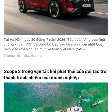
Tại Hà Nội, ngày 30 tháng 7 năm 2026, Tập đoàn Vingroup (mã
chứng khoán VIC) đã công bố Báo cáo tài chính hợp nhất Quý II
năm 2026 theo chuẩn mực kế toán Việt Nam (VAS).
Thương hiệu - Giao thương
Scope 3 trong vận tải: khi phát thải của đối tác trở
thành trách nhiệm của doanh nghiệp