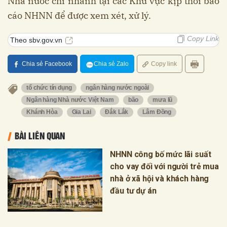
Nhà nước chi nhánh tại các Khu vực kịp thời báo
cáo NHNN để được xem xét, xử lý.
Copy Link
Theo sbv.gov.vn
Chia sẻ Facebook
Chia sẻ Zalo
Copy link
tổ chức tín dụng
ngân hàng nước ngoài
Ngân hàng Nhà nước Việt Nam
bão
mưa lũ
Khánh Hòa
Gia Lai
Đắk Lắk
Lâm Đồng
BÀI LIÊN QUAN
NHNN công bố mức lãi suất
cho vay đối với người trẻ mua
nhà ở xã hội và khách hàng
đầu tư dự án