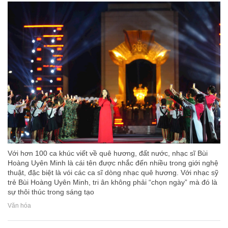
Với hơn 100 ca khúc viết về quê hương, đất nước, nhạc sĩ Bùi
Hoàng Uyên Minh là cái tên được nhắc đến nhiều trong giới nghệ
thuật, đặc biệt là vói các ca sĩ dòng nhạc quê hương. Với nhạc sỹ
trẻ Bùi Hoàng Uyên Minh, tri ân không phải “chọn ngày” mà đó là
sự thôi thúc trong sáng tạo
Văn hóa