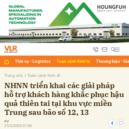
bình luận
Thời sự - Logistics
Toàn cảnh Kinh tế
Thương hiệu - Gi
Trang chủ
Toàn cảnh Kinh tế
NHNN triển khai các giải pháp
Hủy
G
hỗ trợ khách hàng khắc phục hậu
quả thiên tai tại khu vực miền
Trung sau bão số 12, 13
PV
27/11/2025 07:09