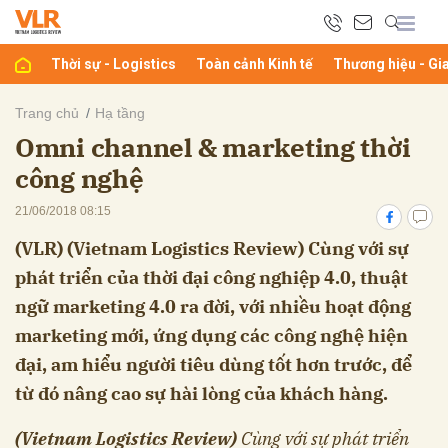
Thời sự - Logistics
Toàn cảnh Kinh tế
Thương hiệu - Gi
bình luận
Trang chủ
Hạ tầng
Omni channel & marketing thời
công nghệ
21/06/2018 08:15
(VLR) (Vietnam Logistics Review) Cùng với sự
phát triển của thời đại công nghiệp 4.0, thuật
Hủy
G
ngữ marketing 4.0 ra đời, với nhiều hoạt động
marketing mới, ứng dụng các công nghệ hiện
đại, am hiểu người tiêu dùng tốt hơn trước, để
từ đó nâng cao sự hài lòng của khách hàng.
(Vietnam Logistics Review)
Cùng v
ới s
ự phát tri
ển