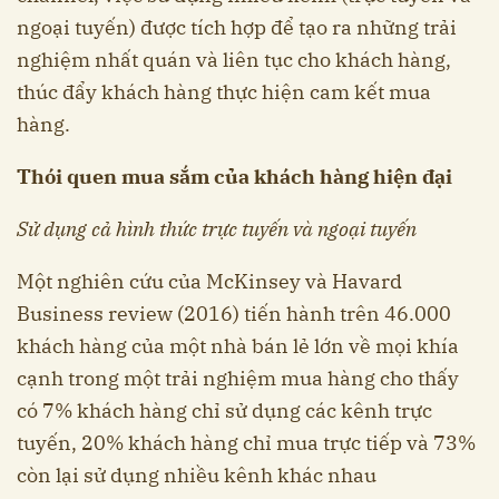
ngoại tuyến) được tích hợp để tạo ra những trải
nghiệm nhất quán và liên tục cho khách hàng,
thúc đẩy khách hàng thực hiện cam kết mua
hàng.
Thói quen mua s
ắm c
ủa khách hàng hi
ện đ
ại
S
ử d
ụng c
ả hình th
ức tr
ực tuy
ến và ngo
ại tuy
ến
Một nghiên cứu của McKinsey và Havard
Business review (2016) tiến hành trên 46.000
khách hàng của một nhà bán lẻ lớn về mọi khía
cạnh trong một trải nghiệm mua hàng cho thấy
có 7% khách hàng chỉ sử dụng các kênh trực
tuyến, 20% khách hàng chỉ mua trực tiếp và 73%
còn lại sử dụng nhiều kênh khác nhau