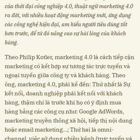
c
ủa th
ời đ
ại công nghi
ệp 4.0, thu
ật ng
ữ marketing 4.0
ra đ
ời, v
ới nhi
ều ho
ạt đ
ộng marketing m
ới,
ứng d
ụng
các công ngh
ệ hi
ện đ
ại, am hi
ểu ng
ười tiêu dùng t
ốt
h
ơn tr
ước, đ
ể t
ừ đó nâng cao s
ự hài lòng c
ủa khách
hàng.
Theo Philip Kotler, marketing 4.0 là cách tiếp cận
marketing có kết hợp sự tương tác trực tuyến và
ngoại tuyến giữa công ty và khách hàng. Theo
ông, marketing 4.0, phải kể đến: Thứ nhất là Sự
kết nối, doanh nghiệp phải kết nối với khách
hàng, thậm chí là trước khi họ có ý định mua
hàng bằng các công cụ như: Google AdWords,
marketing truyền thông xã hội, tiếp thị nội dung
hoặc email marketing…; Thứ hai là omni-
channel, việc sử dụng nhiều kênh (trực tuyến và