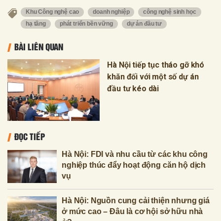
Khu Công nghệ cao
doanh nghiệp
công nghệ sinh học
hạ tầng
phát triển bền vững
dự án đầu tư
BÀI LIÊN QUAN
Hà Nội tiếp tục tháo gỡ khó
khăn đối với một số dự án
đầu tư kéo dài
ĐỌC TIẾP
Hà Nội: FDI và nhu cầu từ các khu công
nghiệp thúc đẩy hoạt động căn hộ dịch
vụ
Hà Nội: Nguồn cung cải thiện nhưng giá
ở mức cao – Đâu là cơ hội sở hữu nhà