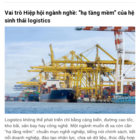
Vai trò Hiệp hội ngành nghề: “hạ tầng mềm” của hệ
sinh thái logistics
Logistics không thể phát triển chỉ bằng cảng biển, đường cao tốc,
kho bãi, sân bay hay công nghệ. Một ngành muốn đi xa còn cần
“hạ tầng mềm”: chuẩn mực nghề nghiệp, tiếng nói chính sách, kết
nối doanh nghiệp, đào tạo nhân lực, chia sẻ dữ liệu, thúc đẩy hợp