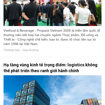
Vietfood & Beverage - Propack Vietnam 2026 là triển lãm quốc tế
thường niên kết hợp hai chuyên ngành Thực phẩm, Đồ uống và
Thiết bị - Công nghệ chế biến, bao bì, được tổ chức liên tục từ
năm 1996 tại Việt Nam.
Thương hiệu - Giao thương
Hạ tầng vùng kinh tế trọng điểm: logistics không
thể phát triển theo ranh giới hành chính