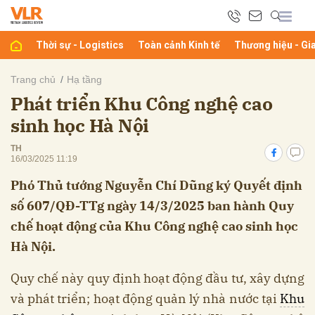
Thời sự - Logistics
Toàn cảnh Kinh tế
Thương hiệu - Gi
bình luận
Trang chủ
Hạ tầng
Phát triển Khu Công nghệ cao
sinh học Hà Nội
TH
16/03/2025 11:19
Phó Thủ tướng Nguyễn Chí Dũng ký Quyết định
số 607/QĐ-TTg ngày 14/3/2025 ban hành Quy
Hủy
G
chế hoạt động của Khu Công nghệ cao sinh học
Hà Nội.
Quy chế này quy định hoạt động đầu tư, xây dựng
và phát triển; hoạt động quản lý nhà nước tại
Khu