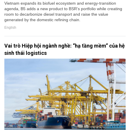
Vietnam expands its biofuel ecosystem and energy-transition
agenda, B5 adds a new product to BSR’s portfolio while creating
room to decarbonize diesel transport and raise the value
generated by the domestic refining chain.
English
Vai trò Hiệp hội ngành nghề: “hạ tầng mềm” của hệ
sinh thái logistics