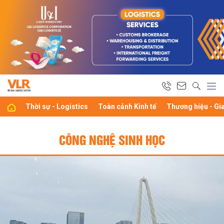
Thời sự - Logistics
Toàn cảnh Kinh tế
Thương hiệu - Gi
CÔNG NGHỆ SINH HỌC