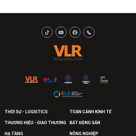
THỜI SỰ - LOGISTICS
TOÀN CẢNH KINH TẾ
THƯƠNG HIỆU - GIAO THƯƠNG
BẤT ĐỘNG SẢN
HẠ TẦNG
NÔNG NGHIỆP