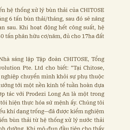
iến hệ thống xử lý bùn thải của CHITOSE
ảng 6 tấn bùn thải/tháng, sau đó sẽ nâng
ạn sau. Khi hoạt động hết công suất, hệ
340 tấn phân hữu cơ/năm, đủ cho 17ha đất
 Nhà sáng lập Tập đoàn CHITOSE, Tổng
ution Pte. Ltd cho biết: “Tại Chitose,
g nghiệp chuyển mình khỏi sự phụ thuộc
hướng tới một nền kinh tế tuần hoàn dựa
ợp tác với Prodezi Long An là một trong
tôi hiện thực hóa sứ mệnh ấy. Chúng tôi
hiếu khí dạng trống—đã được kiểm nghiệm
biến bùn thải từ hệ thống xử lý nước thải
nh dưỡng. Khi mô-đun đầu tiên cho thấy