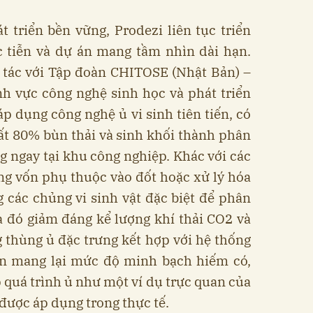
 triển bền vững, Prodezi liên tục triển
c tiễn và dự án mang tầm nhìn dài hạn.
 tác với Tập đoàn CHITOSE (Nhật Bản) –
nh vực công nghệ sinh học và phát triển
áp dụng công nghệ ủ vi sinh tiên tiến, có
ất 80% bùn thải và sinh khối thành phân
 ngay tại khu công nghiệp. Khác với các
g vốn phụ thuộc vào đốt hoặc xử lý hóa
 các chủng vi sinh vật đặc biệt để phân
a đó
giảm đáng kể lượng khí thải CO2 và
ng thùng ủ đặc trưng kết hợp với hệ thống
còn mang lại mức độ minh bạch hiếm có,
p quá trình ủ như một ví dụ trực quan của
được áp dụng trong thực tế.