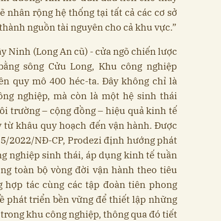
sẽ nhân rộng hệ thống tại tất cả các cơ sở
i thành nguồn tài nguyên cho cả khu vực.”
ây Ninh (Long An cũ) - cửa ngõ chiến lược
bằng sông Cửu Long, Khu công nghiệp
rên quy mô 400 héc-ta. Đây không chỉ là
ông nghiệp, mà còn là một hệ sinh thái
môi trường – cộng đồng – hiệu quả kinh tế
y từ khâu quy hoạch đến vận hành. Được
 35/2022/NĐ-CP, Prodezi định hướng phát
g nghiệp sinh thái, áp dụng kinh tế tuần
ong toàn bộ vòng đời vận hành theo tiêu
g hợp tác cùng các tập đoàn tiên phong
 phát triển bền vững để thiết lập những
 trong khu công nghiệp, thông qua đó tiết