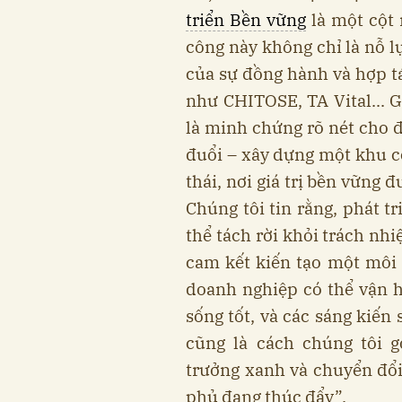
triển Bền vững
là một cột 
công này không chỉ là nỗ l
của sự đồng hành và hợp tá
như CHITOSE, TA Vital... G
là minh chứng rõ nét cho đ
đuổi – xây dựng một khu cô
thái, nơi giá trị bền vững
Chúng tôi tin rằng, phát t
thể tách rời khỏi trách nh
cam kết kiến tạo một môi 
doanh nghiệp có thể vận h
sống tốt, và các sáng kiến s
cũng là cách chúng tôi 
trưởng xanh và chuyển đổ
phủ đang thúc đẩy”.