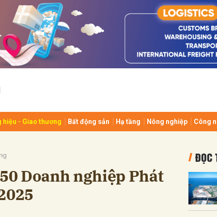
bình luận
 hiệu - Giao thương
Bất động sản
Hạ tầng
Nông nghiệp
Công n
Hủy
G
ĐỌC 
ng
p 50 Doanh nghiệp Phát
 2025