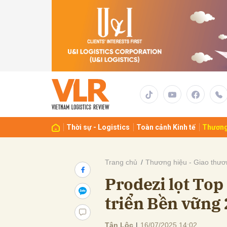
Gửi 
Thời sự - Logistics
Toàn cảnh Kinh tế
Thương
Trang chủ
Thương hiệu - Giao thươ
Prodezi lọt To
triển Bền vững
Tân Lộc
|
16/07/2025 14:02