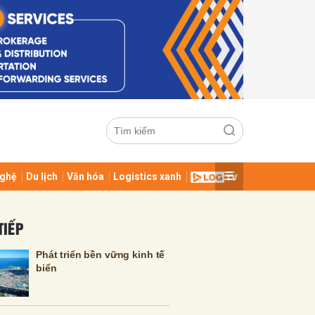
ghệ
Du lịch
Văn hóa
Logistics xanh
ửi
TIẾP
Phát triển bền vững kinh tế
biển