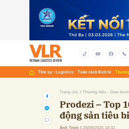
Gửi 
Thời sự - Logistics
Toàn cảnh Kinh tế
Thương
Trang chủ
Thương hiệu - Giao thươ
Prodezi – Top 
động sản tiêu b
Ánh Trinh
|
29/09/2025 18:32