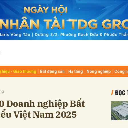
bình luận
 hiệu - Giao thương
Bất động sản
Hạ tầng
Nông nghiệp
Công n
Hủy
G
ĐỌC 
ng
10 Doanh nghiệp Bất
iểu Việt Nam 2025