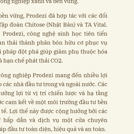
công nghiệp xanh và bền vững.
ền vững, Prodezi đã hợp tác với các đối
ập đoàn Chitose (Nhật Bản) và TA Vital.
 Prodezi, công nghệ sinh học tiên tiến
ùn thải thành phân bón hữu cơ phục vụ
i pháp đột phá giúp giảm phụ thuộc hóa
và hạn chế phát thải CO2.
công nghiệp Prodezi mang đến nhiều lợi
o các nhà đầu tư trong và ngoài nước. Các
ởng lợi từ vị trí chiến lược và hạ tầng
ợc cam kết về một môi trường đầu tư bền
tế. Lợi thế này được cộng hưởng bởi các
ư hấp dẫn và dịch vụ một cửa chuyên
áp đầu tư toàn diện, hiệu quả và an toàn.