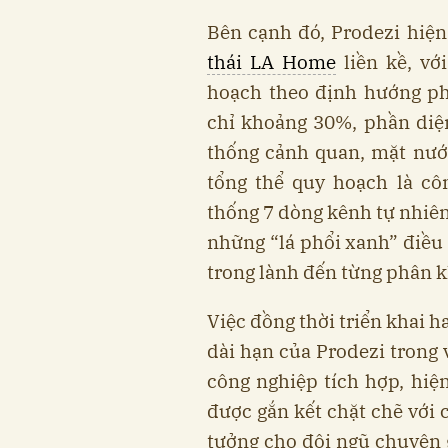
Bên cạnh đó, Prodezi hiện
thái LA Home
liền kề, vớ
hoạch theo định hướng ph
chỉ khoảng 30%, phần diện
thống cảnh quan, mặt nước 
tổng thể quy hoạch là cô
thống 7 dòng kênh tự nhiên 
những “lá phổi xanh” điều 
trong lành đến từng phân 
Việc đồng thời triển khai h
dài hạn của Prodezi trong v
công nghiệp tích hợp, hiện
được gắn kết chặt chẽ với 
tưởng cho đội ngũ chuyên g