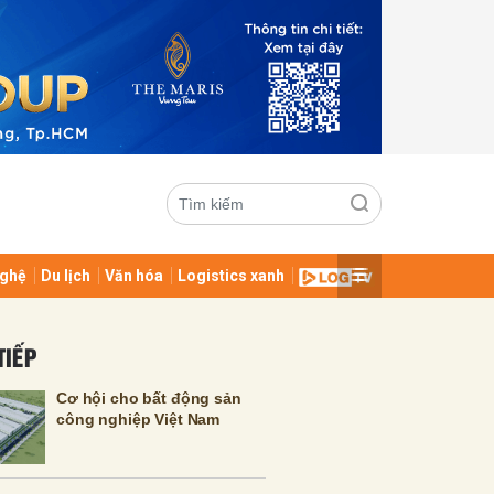
ghệ
Du lịch
Văn hóa
Logistics xanh
ửi
TIẾP
Cơ hội cho bất động sản
công nghiệp Việt Nam