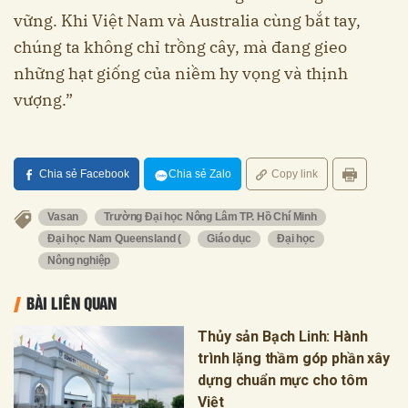
vững. Khi Việt Nam và Australia cùng bắt tay,
chúng ta không chỉ trồng cây, mà đang gieo
những hạt giống của niềm hy vọng và thịnh
vượng.”
Chia sẻ Facebook
Chia sẻ Zalo
Copy link
Vasan
Trường Đại học Nông Lâm TP. Hồ Chí Minh
Đại học Nam Queensland (
Giáo dục
Đại học
Nông nghiệp
BÀI LIÊN QUAN
Thủy sản Bạch Linh: Hành
trình lặng thầm góp phần xây
dựng chuẩn mực cho tôm
Việt