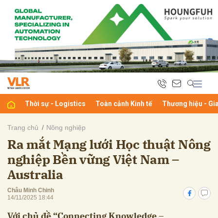
bình luận
Thời sự - Logistics
Toàn cảnh Kinh tế
Thương hiệu - Gi
Trang chủ
Nông nghiệp
Ra mắt Mạng lưới Học thuật Nông
Hủy
G
nghiệp Bền vững Việt Nam –
Australia
Châu Minh Chinh
14/11/2025 18:44
Với chủ đề “Connecting Knowledge –