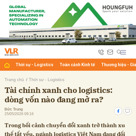
bình luận
Thời sự - Logistics
Toàn cảnh Kinh tế
Thương hiệu - Gi
Trang chủ
Thời sự - Logistics
Tài chính xanh cho logistics:
Hủy
G
dòng vốn nào đang mở ra?
Đức Trung
25/05/2026 09:16
Trong bối cảnh chuyển đổi xanh trở thành xu
thế tất yếu, ngành logistics Việt Nam đang đối