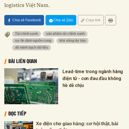
logistics Việt Nam.
Chia sẻ Facebook
Chia sẻ Zalo
Copy link
Tài chính xanh
sản phẩm tài chính xanh
sự ổn định nguồn cung
khả năng dự báo
độ minh bạch dữ liệu
BÀI LIÊN QUAN
Lead-time trong ngành hàng
điện tử - cơn đau đầu không
hề dễ chịu
ĐỌC TIẾP
Xe điện cho giao hàng: cơ hội thật, bài