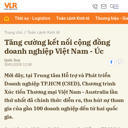
Thời sự - Logistics
Toàn cảnh Kinh tế
Thương hiệu - Gi
bình luận
Trang chủ
Toàn cảnh Kinh tế
Tăng cường kết nối cộng đồng
doanh nghiệp Việt Nam - Úc
Quốc Duy
30/01/2026 12:08
Mới đây, tại Trung tâm Hỗ trợ và Phát triển
Doanh nghiệp TP.HCM (CSED), Chương trình
Hủy
G
Xúc tiến Thương mại Việt Nam - Australia lần
thứ nhất đã chính thức diễn ra, thu hút sự tham
gia của gần 100 doanh nghiệp đến từ hai quốc
gia.