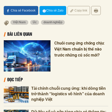
Chia sẻ Facebook
Chia sẻ Zalo
Copy link
Việt Nam
Úc
doanh nghiệp
BÀI LIÊN QUAN
Chuỗi cung ứng chống chịu:
Việt Nam chuẩn bị thế nào
trước những cú sốc mới?
ĐỌC TIẾP
Tài chính chuỗi cung ứng: khi dòng tiền
trở thành “logistics vô hình” của doanh
nghiệp Việt
Dữ liệu số và nền tảng chia sẻ thông tin: