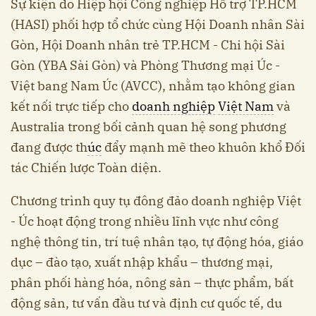
Sự kiện do Hiệp hội Công nghiệp Hỗ trợ TP.HCM
(HASI) phối hợp tổ chức cùng Hội Doanh nhân Sài
Gòn, Hội Doanh nhân trẻ TP.HCM - Chi hội Sài
Gòn (YBA Sài Gòn) và Phòng Thương mại Úc -
Việt bang Nam Úc (AVCC), nhằm tạo không gian
kết nối trực tiếp cho
doanh nghiệp
Việt Nam
và
Australia trong bối cảnh quan hệ song phương
đang được th
úc
đẩy mạnh mẽ theo khuôn khổ Đối
tác Chiến lược Toàn diện.
Chương trình quy tụ đông đảo doanh nghiệp Việt
- Úc hoạt động trong nhiều lĩnh vực như công
nghệ thông tin, trí tuệ nhân tạo, tự động hóa, giáo
dục – đào tạo, xuất nhập khẩu – thương mại,
phân phối hàng hóa, nông sản – thực phẩm, bất
động sản, tư vấn đầu tư và định cư quốc tế, du