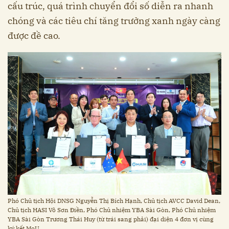
cấu trúc, quá trình chuyển đổi số diễn ra nhanh
chóng và các tiêu chí tăng trưởng xanh ngày càng
được đề cao.
Phó Chủ tịch Hội DNSG Nguyễn Thị Bích Hạnh, Chủ tịch AVCC David Dean,
Chủ tịch HASI Võ Sơn Điền, Phó Chủ nhiệm YBA Sài Gòn, Phó Chủ nhiệm
YBA Sài Gòn Trương Thái Huy (từ trái sang phải) đại diện 4 đơn vị cùng
ký kết MoU