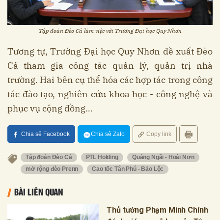
Tập đoàn Đèo Cả làm việc với Trường Đại học Quy Nhơn
Tương tự, Trường Đại học Quy Nhơn đề xuất Đèo
Cả tham gia công tác quản lý, quản trị nhà
trường. Hai bên cụ thể hóa các hợp tác trong công
tác đào tạo, nghiên cứu khoa học - công nghệ và
phục vụ cộng đồng…
Chia sẻ Facebook
Chia sẻ Zalo
Copy link
Tập đoàn Đèo Cả
PTL Holding
Quảng Ngãi - Hoài Nơn
mở rộng đèo Prenn
Cao tốc Tân Phú - Bảo Lộc
BÀI LIÊN QUAN
Thủ tướng Phạm Minh Chính