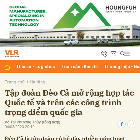
bình luận
Thời sự - Logistics
Toàn cảnh Kinh tế
Thương hiệu - Gi
Trang chủ
Hạ tầng
Tập đoàn Đèo Cả mở rộng hợp tác
Hủy
G
Quốc tế và trên các công trình
trọng điểm quốc gia
Võ Thị Phương Thủy (tổng hợp)
04/03/2023 20:19
Đèo Cả là tập đoàn có bề dày nhiều năm hoạt