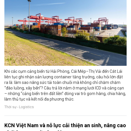
Khi các cụm cảng biển từ Hải Phòng, Cái Mép–Thị Vải đến Cát Lái
liên tục ghi nhận sản lượng container tăng trưởng, câu hỏi lớn đặt
ra là: làm sao nâng sức tải toàn chuỗi mà không chỉ chăm chăm
“đào luồng, xây bến”? Câu trả lời nằm ở mạng lưới ICD và cảng cạn
– những “cảng biển trên đất liền” đóng vai trò gom hàng, chia hàng,
làm thủ tục và kết nối đa phương thức.
Thời sự - Logistics
KCN Việt Nam và nỗ lực cải thiện an sinh, nâng cao